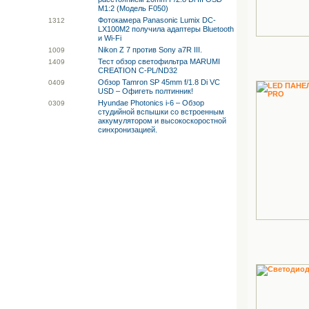
M1:2 (Модель F050)
Фотокамера Panasonic Lumix DC-
13
12
LX100M2 получила адаптеры Bluetooth
и Wi-Fi
Nikon Z 7 против Sony a7R III.
10
09
Тест обзор светофильтра MARUMI
14
09
CREATION C-PL/ND32
Обзор Tamron SP 45mm f/1.8 Di VC
04
09
USD – Офигеть полтинник!
Hyundae Photonics i-6 – Обзор
03
09
студийной вспышки со встроенным
аккумулятором и высокоскоростной
синхронизацией.