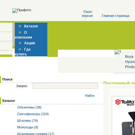
Flash-
версия
Главная страница
»
Каталог
»
О
компании
»
Акции
»
Где
купить
Boya
Hyun
Photo
Поиск
Постоянный с
Запрос
Найти
Каталог
Объективы (38)
Светофильтры (104)
Штативы (74)
Моноподы (9)
Штативные головки (17)