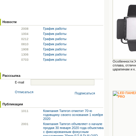
Новости
График работы
20
08
График работы
10
04
График работы
02
12
График работы
08
10
График работы
19
08
График работы
13
06
График работы
07
03
Особенности:У
сплава, отличн
царапинам и к..
Расссылка
E-mail
Отписаться
Подписаться
Публикации
Компания Tamron отметит 70-ю
10
11
годовщину своего основания 1 ноября
2020
Компания Tamron объявляет о начале
20
01
продаж 30 января 2020 года объектива
с фиксированным фокусным
расстоянием 20mm F/2.8 Di III OSD