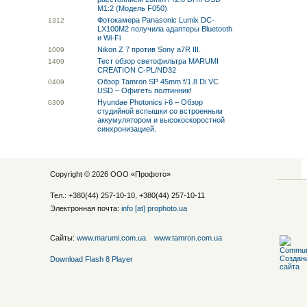
M1:2 (Модель F050)
Фотокамера Panasonic Lumix DC-
13
12
LX100M2 получила адаптеры Bluetooth
и Wi-Fi
Nikon Z 7 против Sony a7R III.
10
09
Тест обзор светофильтра MARUMI
14
09
CREATION C-PL/ND32
Обзор Tamron SP 45mm f/1.8 Di VC
04
09
USD – Офигеть полтинник!
Hyundae Photonics i-6 – Обзор
03
09
студийной вспышки со встроенным
аккумулятором и высокоскоростной
синхронизацией.
Copyright © 2026 ООО «
Профото
»
Тел.: +380(44) 257-10-10, +380(44) 257-10-11
Электронная почта:
info [at] prophoto.ua
Сайты:
www.marumi.com.ua
www.tamron.com.ua
Download Flash 8 Player