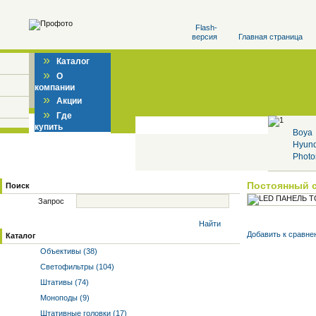
Flash-
версия
Главная страница
»
Каталог
»
О
компании
»
Акции
»
Где
купить
Boya
Hyun
Photo
Постоянный 
Поиск
Запрос
Найти
Добавить к cравне
Каталог
Объективы (38)
Светофильтры (104)
Штативы (74)
Моноподы (9)
Штативные головки (17)