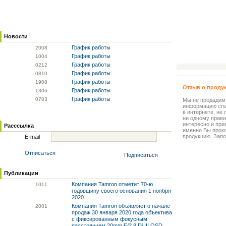
Новости
График работы
20
08
График работы
10
04
График работы
02
12
График работы
08
10
График работы
19
08
Отзыв о проду
График работы
13
06
График работы
07
03
Мы не продадим
информацию спа
в интернете, не
ни одному прави
интересно и прия
Расссылка
именно Вы прок
продукцию. Запо
E-mail
Отписаться
Подписаться
Публикации
Компания Tamron отметит 70-ю
10
11
годовщину своего основания 1 ноября
2020
Компания Tamron объявляет о начале
20
01
продаж 30 января 2020 года объектива
с фиксированным фокусным
расстоянием 20mm F/2.8 Di III OSD