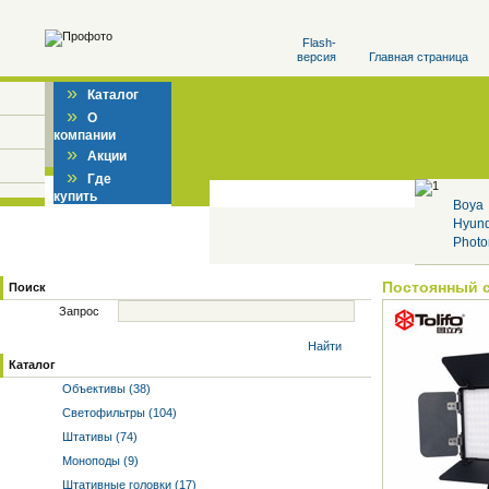
Flash-
версия
Главная страница
»
Каталог
»
О
компании
»
Акции
»
Где
купить
Boya
Hyun
Photo
Постоянный 
Поиск
Запрос
Найти
Каталог
Объективы (38)
Светофильтры (104)
Штативы (74)
Моноподы (9)
Штативные головки (17)