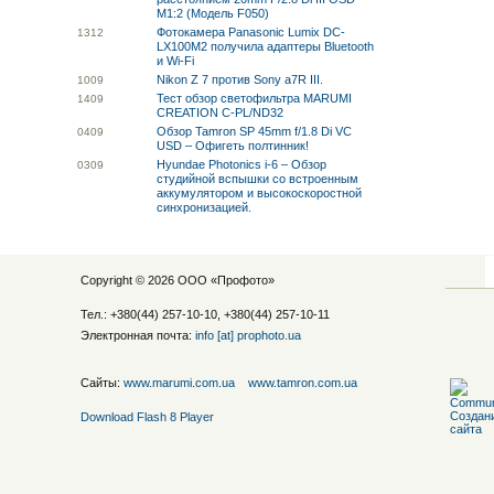
M1:2 (Модель F050)
Фотокамера Panasonic Lumix DC-
13
12
LX100M2 получила адаптеры Bluetooth
и Wi-Fi
Nikon Z 7 против Sony a7R III.
10
09
Тест обзор светофильтра MARUMI
14
09
CREATION C-PL/ND32
Обзор Tamron SP 45mm f/1.8 Di VC
04
09
USD – Офигеть полтинник!
Hyundae Photonics i-6 – Обзор
03
09
студийной вспышки со встроенным
аккумулятором и высокоскоростной
синхронизацией.
Copyright © 2026 ООО «
Профото
»
Тел.: +380(44) 257-10-10, +380(44) 257-10-11
Электронная почта:
info [at] prophoto.ua
Сайты:
www.marumi.com.ua
www.tamron.com.ua
Download Flash 8 Player