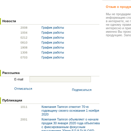
Отзыв о проду
Мы не продадим
информацию спа
Новости
в интернете, не
ни одному прави
График работы
20
08
интересно и прия
именно Вы прок
График работы
10
04
продукцию. Запо
График работы
02
12
График работы
08
10
График работы
19
08
График работы
13
06
График работы
07
03
Расссылка
E-mail
Отписаться
Подписаться
Публикации
Компания Tamron отметит 70-ю
10
11
годовщину своего основания 1 ноября
2020
Компания Tamron объявляет о начале
20
01
продаж 30 января 2020 года объектива
с фиксированным фокусным
расстоянием 20mm F/2.8 Di III OSD