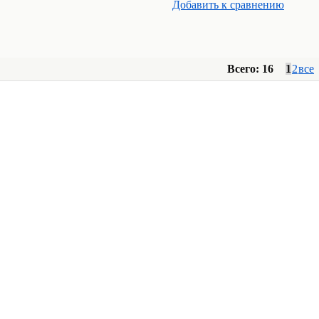
Добавить к cравнению
Всего: 16
1
2
все