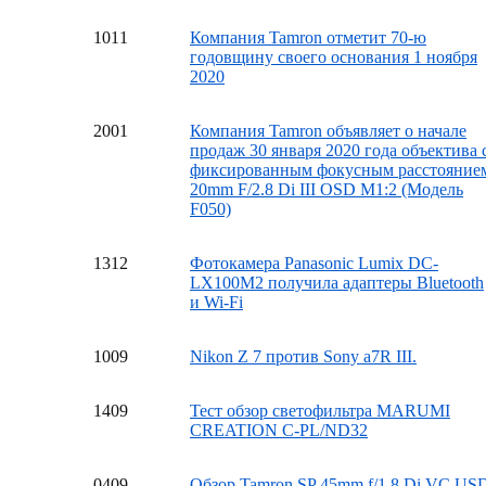
10
11
Компания Tamron отметит 70-ю
годовщину своего основания 1 ноября
2020
20
01
Компания Tamron объявляет о начале
продаж 30 января 2020 года объектива 
фиксированным фокусным расстояние
20mm F/2.8 Di III OSD M1:2 (Модель
F050)
13
12
Фотокамера Panasonic Lumix DC-
LX100M2 получила адаптеры Bluetooth
и Wi-Fi
10
09
Nikon Z 7 против Sony a7R III.
14
09
Тест обзор светофильтра MARUMI
CREATION C-PL/ND32
04
09
Обзор Tamron SP 45mm f/1.8 Di VC US