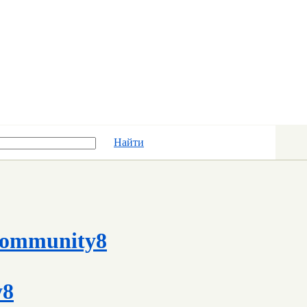
Найти
ommunity8
y8