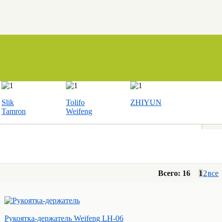
Slik
Tolifo
ZHIYUN
Tamron
Weifeng
Всего: 16
1
2
все
Рукоятка-держатель Weifeng LH-06