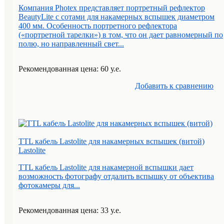
Компания Photex представляет портретный рефлектор
BeautyLite с сотами для накамерных вспышек диаметром
400 мм. Особенность портретного рефлектора
(«портретной тарелки») в том, что он дает равномерный по
полю, но направленный свет...
Рекомендованная цена: 60 у.е.
Добавить к cравнению
TTL кабель Lastolite для накамерных вспышек (витой)
Lastolite
TTL кабель Lastolite для накамерной вспышки дает
возможность фотографу отдалить вспышку от объектива
фотокамеры для...
Рекомендованная цена: 33 у.е.