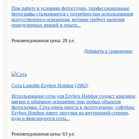
При работе в условиях фотостудии, профессиональные
фотографы сталкиваются с потребностью использования
искусственного освещения, которое требует наличия
определенных знаний и опыта...
Рекомендованная цена: 28 у.е.
Добавить к cравнению
Сота Lastolite Ezybox Hotshoe (2962)
Использование соты для Ezybox Hotshoe создаст красивое,
мягкое и объёмное освещение при любых объектов
фотосъемки. Сота очень проста в эксплуатации, софтбокс
Ezybox Hotshoe имеет липучки на внутренней стороне,
куда и фиксируются соты...
Рекомендованная цена: 63 у.е.