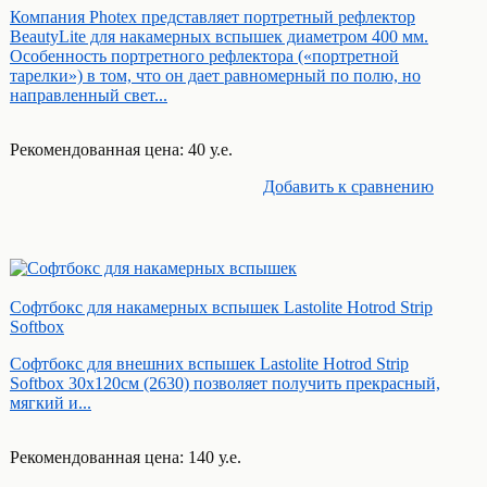
Компания Photex представляет портретный рефлектор
BeautyLite для накамерных вспышек диаметром 400 мм.
Особенность портретного рефлектора («портретной
тарелки») в том, что он дает равномерный по полю, но
направленный свет...
Рекомендованная цена: 40 у.е.
Добавить к cравнению
Софтбокс для накамерных вспышек Lastolite Hotrod Strip
Softbox
Софтбокс для внешних вспышек Lastolite Hotrod Strip
Softbox 30x120см (2630) позволяет получить прекрасный,
мягкий и...
Рекомендованная цена: 140 у.е.