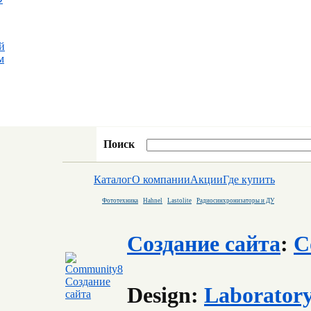
й
м
Поиск
Каталог
О компании
Акции
Где купить
Фототехника
Hahnel
Lastolite
Радиосинхронизаторы и ДУ
Создание сайта
:
C
Design:
Laborator