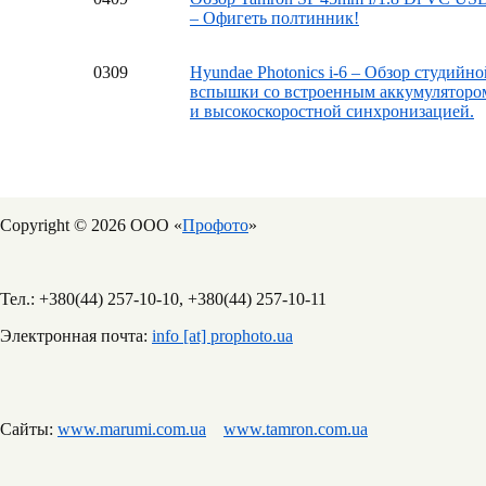
– Офигеть полтинник!
03
09
Hyundae Photonics i-6 – Обзор студийно
вспышки со встроенным аккумуляторо
и высокоскоростной синхронизацией.
Copyright © 2026 ООО «
Профото
»
Тел.: +380(44) 257-10-10, +380(44) 257-10-11
Электронная почта:
info [at] prophoto.ua
Сайты:
www.marumi.com.ua
www.tamron.com.ua