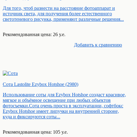
Для того, чтоб разнести на расстояние фотоаппарат и
источник света, для получения более естественного
светотеневого рисунка, применяют различные решения...
Рекомендованная цена: 26 у.е.
Добавить к cравнению
Сота Lastolite Ezybox Hotshoe (2980)
Использование соты для Ezybox Hotshoe создаст красивое,
мягкое и объёмное освещение при любых объектов
фотосъемки.Сота очень проста в эксплуатации, софтбокс
Ezybox Hotshoe имеет липучки на внутренней стороне,
куда и фиксируются соты...
Рекомендованная цена: 105 у.е.