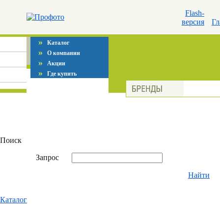
Flash-
версия
Гл
»
Каталог
»
О компании
»
Акции
»
Где купить
Поиск
Запрос
Найти
Каталог