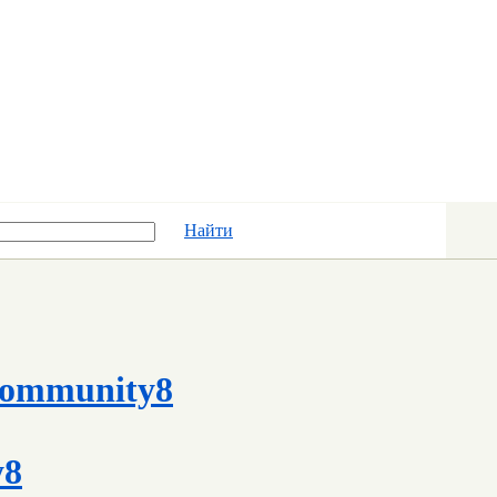
Найти
ommunity8
y8