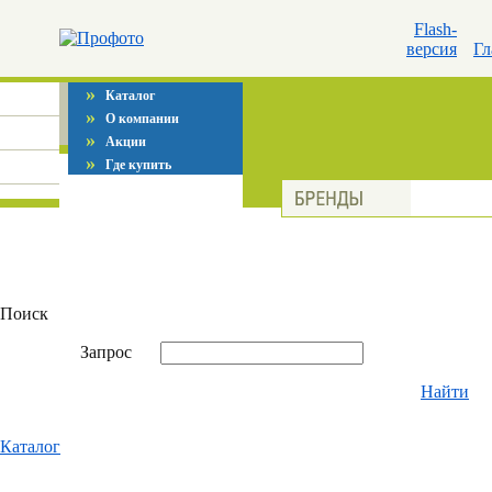
Flash-
версия
Гл
»
Каталог
»
О компании
»
Акции
»
Где купить
Поиск
Запрос
Найти
Каталог