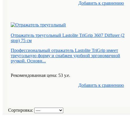
Добавить к cравнению
Отражатель треугольный Lastolite TriGrip 3607 Diffuser (2
stop) 75 см
Профессиональный отражатель Lastolite TriGrip имеет
треугольную форму и снабжен удобной эргономичной
ручкой. Основн...
Рекомендованная цена: 53 у.е.
Добавить к cравнению
Сортировка: