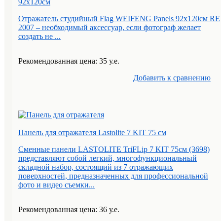
92х120см
Отражатель студийный Flag WEIFENG Panels 92x120см RE
2007 – необходимый аксессуар, если фотограф желает
создать не ...
Рекомендованная цена: 35 у.е.
Добавить к cравнению
Панель для отражателя Lastolite 7 KIT 75 см
Сменные панели LASTOLITE TriFLip 7 KIT 75см (3698)
представляют собой легкий, многофункциональный
складной набор, состоящий из 7 отражающих
поверхностей, предназначенных для профессиональной
фото и видео съемки...
Рекомендованная цена: 36 у.е.