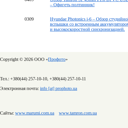
– Офигеть полтинник!
03
09
Hyundae Photonics i-6 – Обзор студийно
вспышки со встроенным аккумуляторо
и высокоскоростной синхронизацией.
Copyright © 2026 ООО «
Профото
»
Тел.: +380(44) 257-10-10, +380(44) 257-10-11
Электронная почта:
info [at] prophoto.ua
Сайты:
www.marumi.com.ua
www.tamron.com.ua