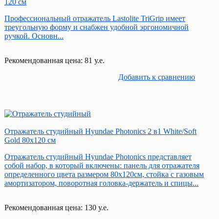
120 см
Профессиональный отражатель Lastolite TriGrip имеет
треугольную форму и снабжен удобной эргономичной
ручкой. Основн...
Рекомендованная цена: 81 у.е.
Добавить к cравнению
Отражатель студийный Hyundae Photonics 2 в1 White/Soft
Gold 80х120 см
Отражатель студийный Hyundae Photonics представляет
собой набор, в который включены: панель для отражателя
определенного цвета размером 80x120см, стойка с газовым
амортизатором, поворотная головка-держатель и спицы...
Рекомендованная цена: 130 у.е.