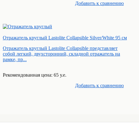
Добавить к cравнению
Отражатель круглый Lastolite Collapsible Silver/White 95 см
Отражатель круглый Lastolite Collapsible представляет
собой легкий, двухсторонний, складной отражатель на
рамке, пр...
Рекомендованная цена: 65 у.е.
Добавить к cравнению