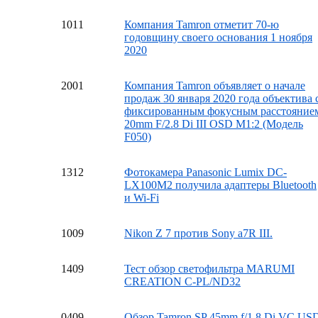
10
11
Компания Tamron отметит 70-ю
годовщину своего основания 1 ноября
2020
20
01
Компания Tamron объявляет о начале
продаж 30 января 2020 года объектива 
фиксированным фокусным расстояние
20mm F/2.8 Di III OSD M1:2 (Модель
F050)
13
12
Фотокамера Panasonic Lumix DC-
LX100M2 получила адаптеры Bluetooth
и Wi-Fi
10
09
Nikon Z 7 против Sony a7R III.
14
09
Тест обзор светофильтра MARUMI
CREATION C-PL/ND32
04
09
Обзор Tamron SP 45mm f/1.8 Di VC US