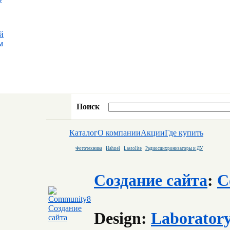
й
м
Поиск
Каталог
О компании
Акции
Где купить
Фототехника
Hahnel
Lastolite
Радиосинхронизаторы и ДУ
Создание сайта
:
C
Design:
Laborator