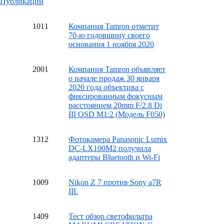
Публикации
10
11
Компания Tamron отметит
70-ю годовщину своего
основания 1 ноября 2020
20
01
Компания Tamron объявляет
о начале продаж 30 января
2020 года объектива с
фиксированным фокусным
расстоянием 20mm F/2.8 Di
III OSD M1:2 (Модель F050)
13
12
Фотокамера Panasonic Lumix
DC-LX100M2 получила
адаптеры Bluetooth и Wi-Fi
10
09
Nikon Z 7 против Sony a7R
III.
14
09
Тест обзор светофильтра