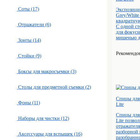
Соты (17)
Экспозици
Grey/White
квадратную
Отражатели (6)
С одной ст
для фокуси
мишенью дл
Зонты (14)
Рекомендов
Стойки (9)
Боксы для макросъемки (3)
Столы для предметной съемки (2)
Спицы для 
Фоны (11)
Lite
Спицы для 
Наборы для чистки (12)
Lite позво
отражателя
разборной 
Аксессуары для вспышек (16)
разобранно