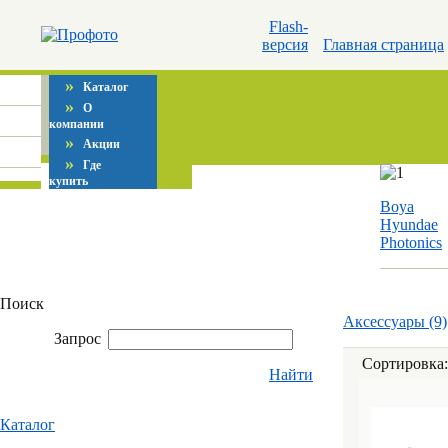
Flash-
версия
Главная страница
»
Каталог
»
О
компании
»
Акции
»
Где
купить
Boya
Hyundae
Photonics
Поиск
Аксессуары (9)
Запрос
Сортировка
Найти
Каталог