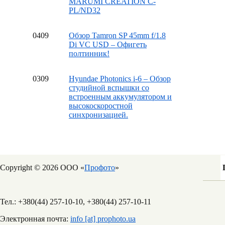
MARUMI CREATION C-
PL/ND32
04
09
Обзор Tamron SP 45mm f/1.8
Di VC USD – Офигеть
полтинник!
03
09
Hyundae Photonics i-6 – Обзор
студийной вспышки со
встроенным аккумулятором и
высокоскоростной
синхронизацией.
Copyright © 2026 ООО «
Профото
»
Тел.: +380(44) 257-10-10, +380(44) 257-10-11
Электронная почта:
info [at] prophoto.ua