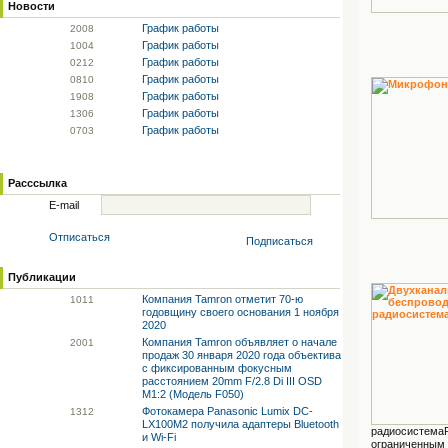
Новости
График работы
20
08
График работы
10
04
График работы
02
12
График работы
08
10
График работы
19
08
График работы
13
06
График работы
07
03
Расссылка
E-mail
Отписаться
Подписаться
Публикации
Компания Tamron отметит 70-ю
10
11
годовщину своего основания 1 ноября
2020
Компания Tamron объявляет о начале
20
01
продаж 30 января 2020 года объектива
с фиксированным фокусным
расстоянием 20mm F/2.8 Di III OSD
M1:2 (Модель F050)
Фотокамера Panasonic Lumix DC-
13
12
LX100M2 получила адаптеры Bluetooth
радиосистемаР
и Wi-Fi
ограниченным 