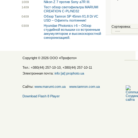
Nikon Z 7 против Sony a7R III.
10
09
Тест обзор светофильтра MARUMI
14
09
CREATION C-PL/ND32
Обзор Tamron SP 45mm f/1.8 Di VC
04
09
USD – Офигеть полтинник!
Hyundae Photonics i-6 – Обзор
03
09
Сортировка:
студийной вспышки со встроенным
аккумулятором и высокоскоростной
синхронизацией.
Copyright © 2026 ООО «
Профото
»
Тел.: +380(44) 257-10-10, +380(44) 257-10-11
Электронная почта:
info [at] prophoto.ua
Сайты:
www.marumi.com.ua
www.tamron.com.ua
Download Flash 8 Player