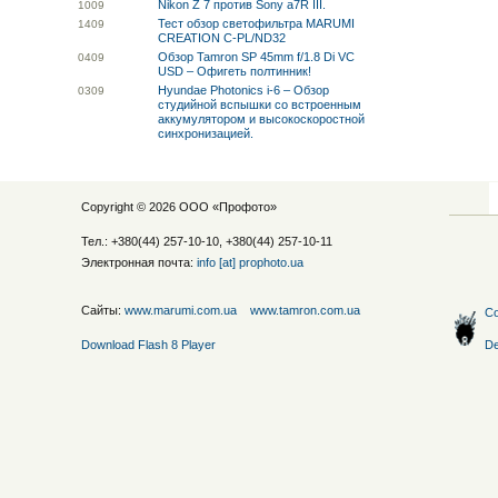
Nikon Z 7 против Sony a7R III.
10
09
Тест обзор светофильтра MARUMI
14
09
CREATION C-PL/ND32
Обзор Tamron SP 45mm f/1.8 Di VC
04
09
USD – Офигеть полтинник!
Hyundae Photonics i-6 – Обзор
03
09
студийной вспышки со встроенным
аккумулятором и высокоскоростной
синхронизацией.
Copyright © 2026 ООО «
Профото
»
Тел.: +380(44) 257-10-10, +380(44) 257-10-11
Электронная почта:
info [at] prophoto.ua
Сайты:
www.marumi.com.ua
www.tamron.com.ua
Со
Download Flash 8 Player
De