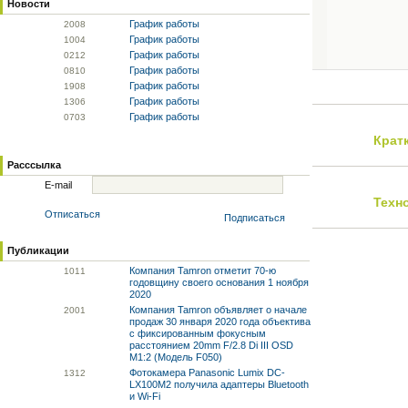
Новости
График работы
20
08
График работы
10
04
График работы
02
12
График работы
08
10
График работы
19
08
График работы
13
06
График работы
07
03
Крат
Расссылка
E-mail
Техн
Отписаться
Подписаться
Публикации
Компания Tamron отметит 70-ю
10
11
годовщину своего основания 1 ноября
2020
Компания Tamron объявляет о начале
20
01
продаж 30 января 2020 года объектива
с фиксированным фокусным
расстоянием 20mm F/2.8 Di III OSD
M1:2 (Модель F050)
Фотокамера Panasonic Lumix DC-
13
12
LX100M2 получила адаптеры Bluetooth
и Wi-Fi