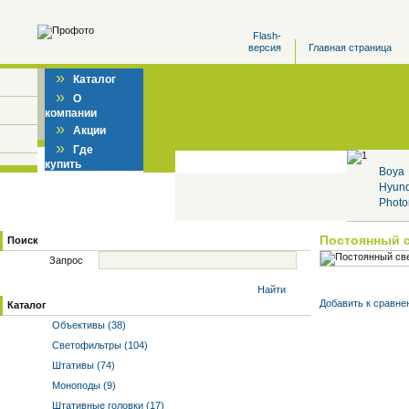
Flash-
версия
Главная страница
»
Каталог
»
О
компании
»
Акции
»
Где
купить
Boya
Hyun
Photo
Постоянный 
Поиск
Запрос
Найти
Добавить к cравне
Каталог
Объективы (38)
Светофильтры (104)
Штативы (74)
Моноподы (9)
Штативные головки (17)