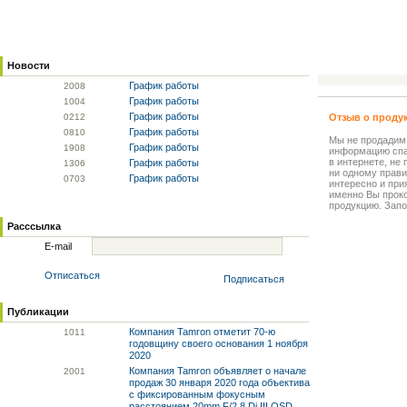
Новости
График работы
20
08
График работы
10
04
График работы
02
12
Отзыв о проду
График работы
08
10
Мы не продадим
График работы
19
08
информацию спа
в интернете, не
График работы
13
06
ни одному прави
График работы
07
03
интересно и прия
именно Вы прок
продукцию. Запо
Расссылка
E-mail
Отписаться
Подписаться
Публикации
Компания Tamron отметит 70-ю
10
11
годовщину своего основания 1 ноября
2020
Компания Tamron объявляет о начале
20
01
продаж 30 января 2020 года объектива
с фиксированным фокусным
расстоянием 20mm F/2.8 Di III OSD