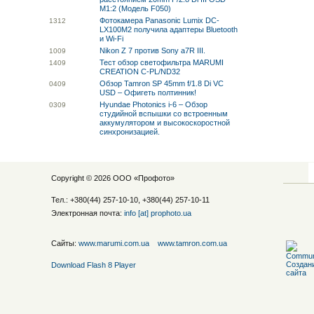
M1:2 (Модель F050)
Фотокамера Panasonic Lumix DC-
13
12
LX100M2 получила адаптеры Bluetooth
и Wi-Fi
Nikon Z 7 против Sony a7R III.
10
09
Тест обзор светофильтра MARUMI
14
09
CREATION C-PL/ND32
Обзор Tamron SP 45mm f/1.8 Di VC
04
09
USD – Офигеть полтинник!
Hyundae Photonics i-6 – Обзор
03
09
студийной вспышки со встроенным
аккумулятором и высокоскоростной
синхронизацией.
Copyright © 2026 ООО «
Профото
»
Тел.: +380(44) 257-10-10, +380(44) 257-10-11
Электронная почта:
info [at] prophoto.ua
Сайты:
www.marumi.com.ua
www.tamron.com.ua
Download Flash 8 Player