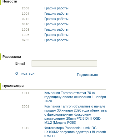
Новости
График работы
20
08
График работы
10
04
График работы
02
12
График работы
08
10
График работы
19
08
График работы
13
06
График работы
07
03
Расссылка
E-mail
Отписаться
Подписаться
Публикации
Компания Tamron отметит 70-ю
10
11
годовщину своего основания 1 ноября
2020
Компания Tamron объявляет о начале
20
01
продаж 30 января 2020 года объектива
с фиксированным фокусным
расстоянием 20mm F/2.8 Di III OSD
M1:2 (Модель F050)
Фотокамера Panasonic Lumix DC-
13
12
LX100M2 получила адаптеры Bluetooth
и Wi-Fi