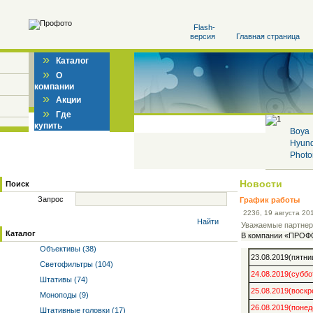
Flash-
версия
Главная страница
»
Каталог
»
О
компании
»
Акции
»
Где
купить
Boya
Hyun
Photo
Новости
Поиск
Запрос
График работы
22
36
, 19 августа 20
Найти
Уважаемые партнер
Каталог
В компании «ПРОФО
Объективы (38)
23.08.2019(пятни
Светофильтры (104)
24.08.2019(суббо
Штативы (74)
25.08.2019(воскр
Моноподы (9)
26.08.2019(понед
Штативные головки (17)