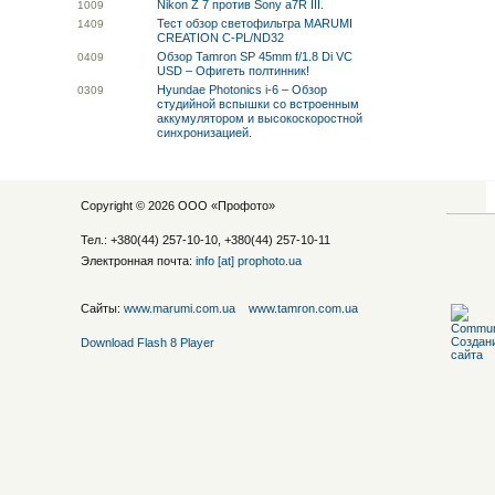
Nikon Z 7 против Sony a7R III.
10
09
Тест обзор светофильтра MARUMI
14
09
CREATION C-PL/ND32
Обзор Tamron SP 45mm f/1.8 Di VC
04
09
USD – Офигеть полтинник!
Hyundae Photonics i-6 – Обзор
03
09
студийной вспышки со встроенным
аккумулятором и высокоскоростной
синхронизацией.
Copyright © 2026 ООО «
Профото
»
Тел.: +380(44) 257-10-10, +380(44) 257-10-11
Электронная почта:
info [at] prophoto.ua
Сайты:
www.marumi.com.ua
www.tamron.com.ua
Download Flash 8 Player