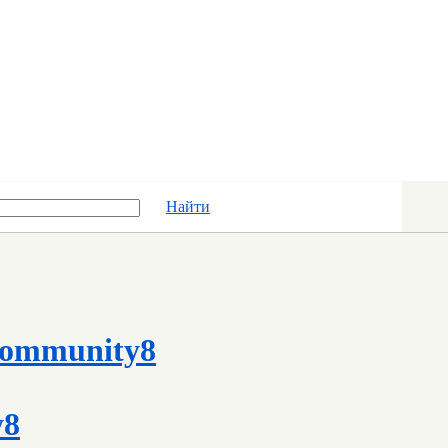
Найти
ommunity8
y8