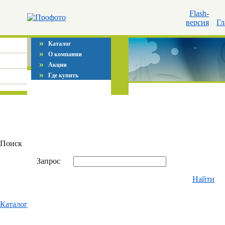
Flash-
версия
Гл
»
Каталог
»
О компании
»
Акции
»
Где купить
Поиск
Запрос
Найти
Каталог