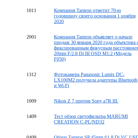
10
11
Компания Tamron отметит 70-ю
годовщину своего основания 1 ноября
2020
20
01
Компания Tamron объявляет о начале
продаж 30 января 2020 года объектива 
фиксированным фокусным расстояние
20mm F/2.8 Di III OSD M1:2 (Модель
F050)
13
12
Фотокамера Panasonic Lumix DC-
LX100M2 получила адаптеры Bluetooth
и Wi-Fi
10
09
Nikon Z 7 против Sony a7R III.
14
09
Тест обзор светофильтра MARUMI
CREATION C-PL/ND32
04
09
Обзор Tamron SP 45mm f/1.8 Di VC US