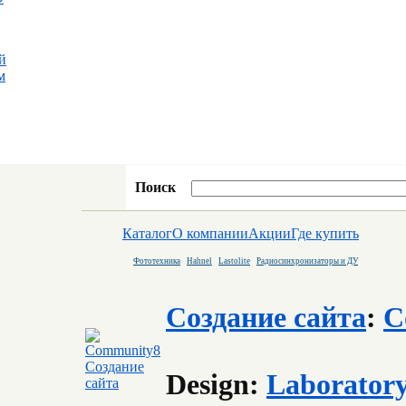
й
м
Поиск
Каталог
О компании
Акции
Где купить
Фототехника
Hahnel
Lastolite
Радиосинхронизаторы и ДУ
Создание сайта
:
C
Design:
Laborator