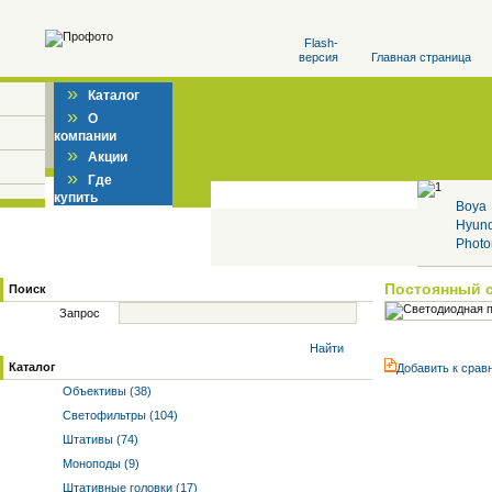
Flash-
версия
Главная страница
»
Каталог
»
О
компании
»
Акции
»
Где
купить
Boya
Hyun
Photo
Постоянный 
Поиск
Запрос
Найти
Каталог
Добавить к cрав
Объективы (38)
Светофильтры (104)
Штативы (74)
Моноподы (9)
Штативные головки (17)