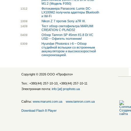
M1:2 (Модель F050)
Фотокамера Panasonic Lumix DC-
13
12
LX100M2 получила адаптеры Bluetooth
и Wi-Fi
Nikon Z 7 против Sony a7R III.
10
09
Тест обзор светофильтра MARUMI
14
09
CREATION C-PL/ND32
Обзор Tamron SP 45mm f/1.8 Di VC
04
09
USD – Офигеть полтинник!
Hyundae Photonics i-6 – Обзор
03
09
студийной вспышки со встроенным
аккумулятором и высокоскоростной
синхронизацией.
Copyright © 2026 ООО «
Профото
»
Тел.: +380(44) 257-10-10, +380(44) 257-10-11
Электронная почта:
info [at] prophoto.ua
Сайты:
www.marumi.com.ua
www.tamron.com.ua
Download Flash 8 Player