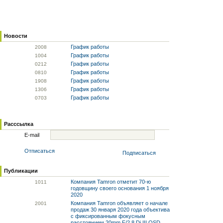
Новости
График работы
20
08
График работы
10
04
График работы
02
12
График работы
08
10
График работы
19
08
График работы
13
06
График работы
07
03
Расссылка
E-mail
Отписаться
Подписаться
Публикации
Компания Tamron отметит 70-ю
10
11
годовщину своего основания 1 ноября
2020
Компания Tamron объявляет о начале
20
01
продаж 30 января 2020 года объектива
с фиксированным фокусным
расстоянием 20mm F/2.8 Di III OSD