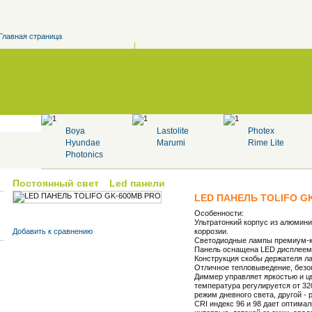
Главная страница
Boya
Lastolite
Photex
Hyundae
Marumi
Rime Lite
Photonics
Постоянный свет
Led панели
LED ПАНЕЛЬ TOLIFO G
Особенности:
Ультратонкий корпус из алюмини
Добавить к cравнению
коррозии.
Светодиодные лампы премиум-к
Панель оснащена LED дисплеем 
Конструкция скобы держателя ла
Отличное тепловыведение, безоп
Диммер управляет яркостью и ц
температура регулируется от 32
режим дневного света, другой -
CRI индекс 96 и 98 дает оптима