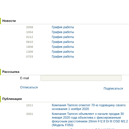
Новости
График работы
20
08
График работы
10
04
График работы
02
12
График работы
08
10
График работы
19
08
График работы
13
06
График работы
07
03
Расссылка
E-mail
Отписаться
Подписаться
Публикации
Компания Tamron отметит 70-ю годовщину своего
10
11
основания 1 ноября 2020
Компания Tamron объявляет о начале продаж 30
20
01
января 2020 года объектива с фиксированным
фокусным расстоянием 20mm F/2.8 Di III OSD M1:2
(Модель F050)