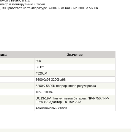
бной съемки, и т. д.
ильтр и монтируемые шторки.
, 300 работает на температуре 3200К, и остальные 300 на 5600К.
тика
Значение
600
36 Вт
4320LM
5600K≥96 3200K≥98
3200K-5600K непрерывная регулировка
10% -100%
DC13-19V, Тип литиевой батареи: NP-F750 / NP-
F960 x2, Адаптер: DC15V 2.4A
Алюминиевый сплав