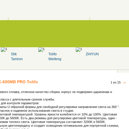
Slik
Tolifo
ZHIYUN
Tamron
Weifeng
→
K-600MB PRO
Tolifo
1 из 15
евого сплава, отличное качество сборки, корпус не подвержен царапинам и
ласса с длительным сроком службы.
для контроля параметров.
мпы U образной формы для свободной регулировки направления света на 360 °.
асное и надежное использование света в студии.
ветовой температурой. Уровень яркости колеблется от 10% до 100%. Цветовая
00K до 5600K. Есть два режимы для регулировки цветовой температуры, один -
 режим теплого света. Цветовая температура составляет 3200K и 5600K.
льную цветопередачу и создает освещение оптимальное для портретной съемки,