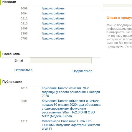
Новости
График работы
20
08
График работы
10
04
Отзыв о проду
График работы
02
12
График работы
08
10
Мы не продадим
График работы
19
08
информацию спа
в интернете, не
График работы
13
06
ни одному прави
График работы
07
03
интересно и прия
именно Вы прок
продукцию. Запо
Расссылка
E-mail
Отписаться
Подписаться
Публикации
Компания Tamron отметит 70-ю
10
11
годовщину своего основания 1 ноября
2020
Компания Tamron объявляет о начале
20
01
продаж 30 января 2020 года объектива
с фиксированным фокусным
расстоянием 20mm F/2.8 Di III OSD
M1:2 (Модель F050)
Фотокамера Panasonic Lumix DC-
13
12
LX100M2 получила адаптеры Bluetooth
и Wi-Fi