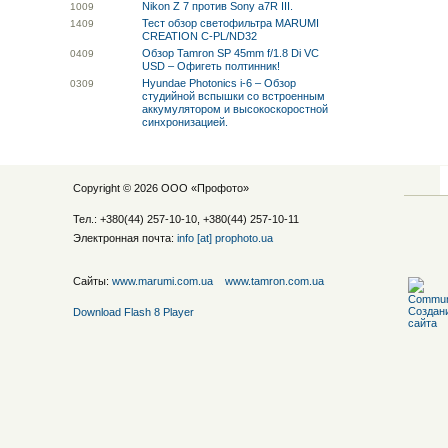
Nikon Z 7 против Sony a7R III.
10
09
Тест обзор светофильтра MARUMI
14
09
CREATION C-PL/ND32
Обзор Tamron SP 45mm f/1.8 Di VC
04
09
USD – Офигеть полтинник!
Hyundae Photonics i-6 – Обзор
03
09
студийной вспышки со встроенным
аккумулятором и высокоскоростной
синхронизацией.
Copyright © 2026 ООО «
Профото
»
Тел.: +380(44) 257-10-10, +380(44) 257-10-11
Электронная почта:
info [at] prophoto.ua
Сайты:
www.marumi.com.ua
www.tamron.com.ua
Download Flash 8 Player