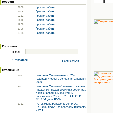
Новости
График работы
20
08
График работы
10
04
График работы
02
12
График работы
08
10
График работы
19
08
График работы
13
06
График работы
07
03
Расссылка
E-mail
Отписаться
Подписаться
Публикации
Компания Tamron отметит 70-ю
10
11
годовщину своего основания 1 ноября
2020
Компания Tamron объявляет о начале
20
01
продаж 30 января 2020 года объектива
с фиксированным фокусным
расстоянием 20mm F/2.8 Di III OSD
M1:2 (Модель F050)
Фотокамера Panasonic Lumix DC-
13
12
LX100M2 получила адаптеры Bluetooth
и Wi-Fi