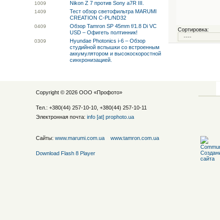
Nikon Z 7 против Sony a7R III.
10
09
Тест обзор светофильтра MARUMI
14
09
CREATION C-PL/ND32
Обзор Tamron SP 45mm f/1.8 Di VC
04
09
Сортировка:
USD – Офигеть полтинник!
Hyundae Photonics i-6 – Обзор
03
09
студийной вспышки со встроенным
аккумулятором и высокоскоростной
синхронизацией.
Copyright © 2026 ООО «
Профото
»
Тел.: +380(44) 257-10-10, +380(44) 257-10-11
Электронная почта:
info [at] prophoto.ua
Сайты:
www.marumi.com.ua
www.tamron.com.ua
Download Flash 8 Player