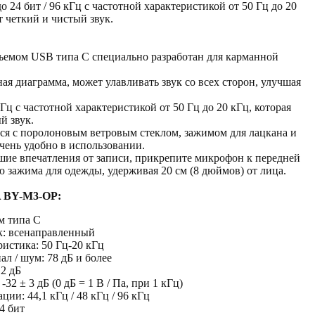
о 24 бит / 96 кГц с частотной характеристикой от 50 Гц до 20
т четкий и чистый звук.
зъемом USB типа C специально разработан для карманной
ая диаграмма, может улавливать звук со всех сторон, улучшая
кГц с частотной характеристикой от 50 Гц до 20 кГц, которая
й звук.
ется с поролоновым ветровым стеклом, зажимом для лацкана и
очень удобно в использовании.
ие впечатления от записи, прикрепите микрофон к передней
 зажима для одежды, удерживая 20 см (8 дюймов) от лица.
 BY-M3-OP:
м типа C
: всенаправленный
ристика: 50 Гц-20 кГц
л / шум: 78 дБ и более
2 дБ
-32 ± 3 дБ (0 дБ = 1 В / Па, при 1 кГц)
ции: 44,1 кГц / 48 кГц / 96 кГц
24 бит