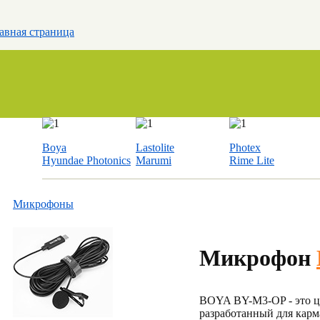
авная страница
Boya
Lastolite
Photex
Hyundae Photonics
Marumi
Rime Lite
Микрофоны
Микрофон
BOYA BY-M3-OP - это ц
разработанный для кар