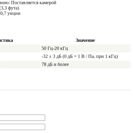
анию: Поставляется камерой
(3,3 фута)
/ 0,7 унции
истика
Значение
50 Гц-20 кГц
-32 ± 3 дБ (0 дБ = 1 В / Па, при 1 кГц)
м
78 дБ и более