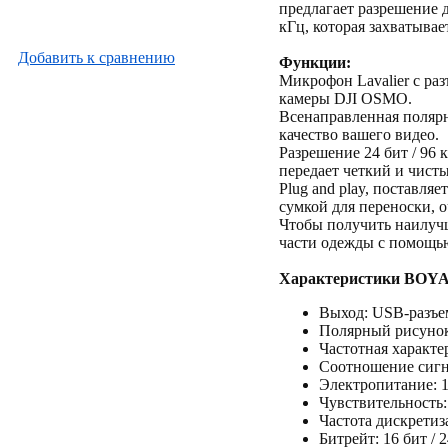
предлагает разрешение д
кГц, которая захватывае
Добавить к cравнению
Функции:
Микрофон Lavalier с ра
камеры DJI OSMO.
Всенаправленная полярн
качество вашего видео.
Разрешение 24 бит / 96 
передает четкий и чисты
Plug and play, поставля
сумкой для переноски, 
Чтобы получить наилучш
части одежды с помощью
Характеристики BOYA
Выход: USB-разъе
Полярный рисунок
Частотная характе
Соотношение сигна
Электропитание: 1
Чувствительность: 
Частота дискретиза
Битрейт: 16 бит / 