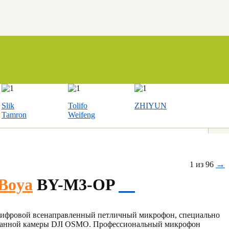
Slik
Tolifo
ZHIYUN
Tamron
Weifeng
→
1 из 96
Boya
BY-M3-OP
ифровой всенаправленный петличный микрофон, специально
манной камеры DJI OSMO. Профессиональный микрофон