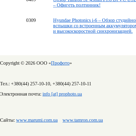
– Офигеть полтинник!
03
09
Hyundae Photonics i-6 – Обзор студийно
вспышки со встроенным аккумуляторо
и высокоскоростной синхронизацией.
Copyright © 2026 ООО «
Профото
»
Тел.: +380(44) 257-10-10, +380(44) 257-10-11
Электронная почта:
info [at] prophoto.ua
Сайты:
www.marumi.com.ua
www.tamron.com.ua