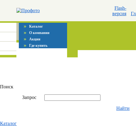
Flash-
версия
Гл
»
Каталог
»
О компании
»
Акции
»
Где купить
Поиск
Запрос
Найти
Каталог