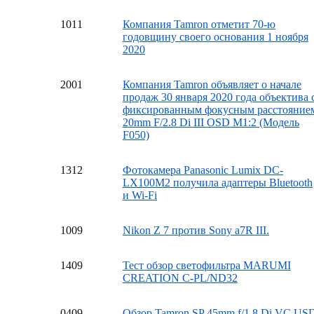
10
11
Компания Tamron отметит 70-ю
годовщину своего основания 1 ноября
2020
20
01
Компания Tamron объявляет о начале
продаж 30 января 2020 года объектива 
фиксированным фокусным расстояние
20mm F/2.8 Di III OSD M1:2 (Модель
F050)
13
12
Фотокамера Panasonic Lumix DC-
LX100M2 получила адаптеры Bluetooth
и Wi-Fi
10
09
Nikon Z 7 против Sony a7R III.
14
09
Тест обзор светофильтра MARUMI
CREATION C-PL/ND32
04
09
Обзор Tamron SP 45mm f/1.8 Di VC US