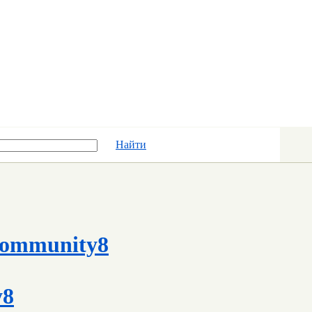
Найти
ommunity8
y8