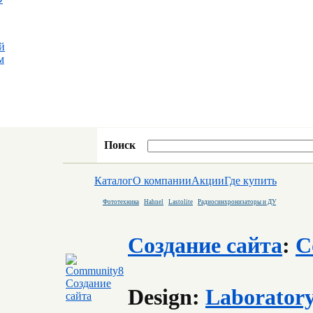
й
м
Поиск
Каталог
О компании
Акции
Где купить
Фототехника
Hahnel
Lastolite
Радиосинхронизаторы и ДУ
Создание сайта
:
C
Design:
Laborator