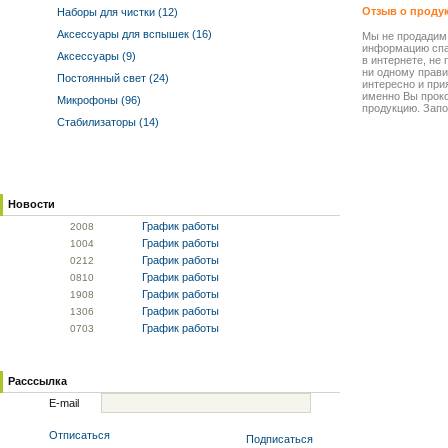
Отзыв о проду
Наборы для чистки (12)
Аксессуары для вспышек (16)
Мы не продадим
информацию спа
Аксессуары (9)
в интернете, не
ни одному прави
Постоянный свет (24)
интересно и прия
именно Вы прок
Микрофоны (96)
продукцию. Запо
Стабилизаторы (14)
Новости
График работы
20
08
График работы
10
04
График работы
02
12
График работы
08
10
График работы
19
08
График работы
13
06
График работы
07
03
Расссылка
E-mail
Отписаться
Подписаться