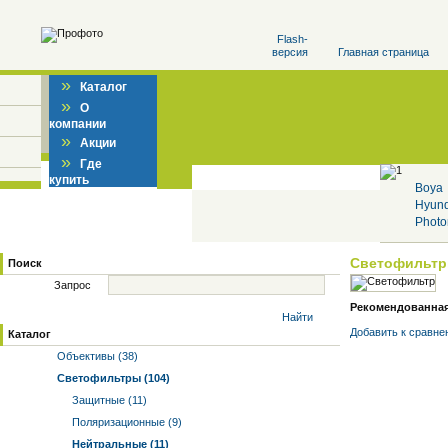
Flash-
версия
Главная страница
»
Каталог
»
О
компании
»
Акции
»
Где
купить
Boya
Hyun
Photo
Светофильт
Поиск
Запрос
Рекомендованная ц
Найти
Добавить к cравне
Каталог
Объективы (38)
Светофильтры (104)
Защитные (11)
Поляризационные (9)
Нейтральные (11)