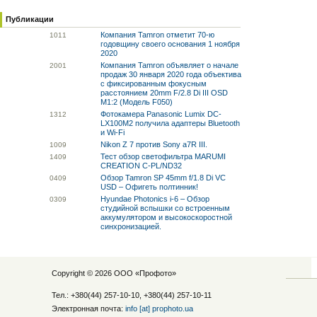
Публикации
Компания Tamron отметит 70-ю
10
11
годовщину своего основания 1 ноября
2020
Компания Tamron объявляет о начале
20
01
продаж 30 января 2020 года объектива
с фиксированным фокусным
расстоянием 20mm F/2.8 Di III OSD
M1:2 (Модель F050)
Фотокамера Panasonic Lumix DC-
13
12
LX100M2 получила адаптеры Bluetooth
и Wi-Fi
Nikon Z 7 против Sony a7R III.
10
09
Тест обзор светофильтра MARUMI
14
09
CREATION C-PL/ND32
Обзор Tamron SP 45mm f/1.8 Di VC
04
09
USD – Офигеть полтинник!
Hyundae Photonics i-6 – Обзор
03
09
студийной вспышки со встроенным
аккумулятором и высокоскоростной
синхронизацией.
Copyright © 2026 ООО «
Профото
»
Тел.: +380(44) 257-10-10, +380(44) 257-10-11
Электронная почта:
info [at] prophoto.ua