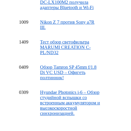
DC-LX100M2 получила
адаптеры Bluetooth и Wi-Fi
10
09
Nikon Z 7 против Sony a7R
III.
14
09
Тест обзор светофильтра
MARUMI CREATION C-
PL/ND32
04
09
Обзор Tamron SP 45mm f/1.8
Di VC USD – Офигеть
полтинник!
03
09
Hyundae Photonics i-6 – Обзор
студийной вспышки со
встроенным аккумулятором и
высокоскоростной
синхронизацией.