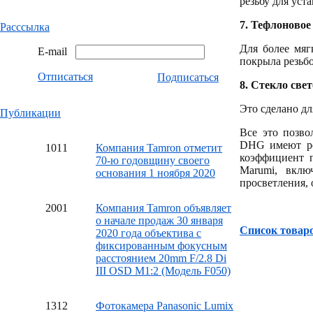
резьбу для уст
7.
Тефлоновое
Расссылка
Для более мяг
E-mail
покрыла резьб
Отписаться
Подписаться
8.
Стекло свет
Это сделано дл
Публикации
Все это позво
DHG имеют ре
10
11
Компания Tamron отметит
коэффициент п
70-ю годовщину своего
Marumi, вклю
основания 1 ноября 2020
просветления, 
20
01
Компания Tamron объявляет
о начале продаж 30 января
Список товар
2020 года объектива с
фиксированным фокусным
расстоянием 20mm F/2.8 Di
III OSD M1:2 (Модель F050)
13
12
Фотокамера Panasonic Lumix