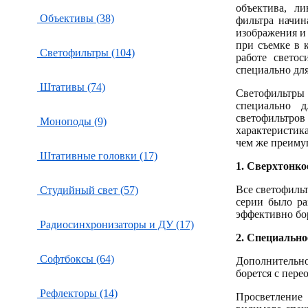
объектива, л
Объективы (38)
фильтра начин
изображения и
при съемке в 
Светофильтры (104)
работе свето
специально дл
Штативы (74)
Светофильтры 
специально 
светофильтров
Моноподы (9)
характеристик
чем же преиму
Штативные головки (17)
1.
Сверхтонкое
Все светофиль
Студийный свет (57)
серии было ра
эффективно бо
Радиосинхронизаторы и ДУ (17)
2.
Специальное
Софтбоксы (64)
Дополнительн
борется с пере
Рефлекторы (14)
Просветление