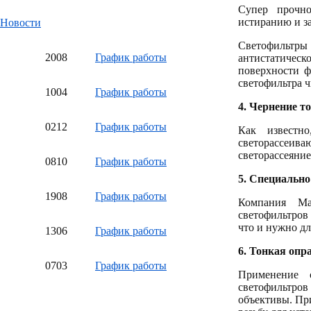
Супер прочно
истиранию и з
Новости
Светофильтры 
20
08
График работы
антистатическ
поверхности ф
светофильтра ч
10
04
График работы
4.
Чернение то
02
12
График работы
Как известно
светорассеив
светорассеяние
08
10
График работы
5.
Специально 
19
08
График работы
Компания Ma
светофильтров
что и нужно дл
13
06
График работы
6.
Тонкая опра
07
03
График работы
Применение 
светофильтров
объективы. Пр