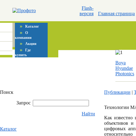
Flash-
версия
Главная страница
»
Каталог
»
О
компании
»
Акции
»
Где
купить
Boya
Hyundae
Photonics
Поиск
Публикации
|
Запрос
Технологии 
Найти
Как известно 
объективов и 
цифровых аппа
Каталог
относительн