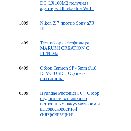
DC-LX100M2 получила
адаптеры Bluetooth и Wi-Fi
10
09
Nikon Z 7 против Sony a7R
III.
14
09
Тест обзор светофильтра
MARUMI CREATION C-
PL/ND32
04
09
Обзор Tamron SP 45mm f/1.8
Di VC USD – Офигеть
полтинник!
03
09
Hyundae Photonics i-6 – Обзор
студийной вспышки со
встроенным аккумулятором и
высокоскоростной
синхронизацией.