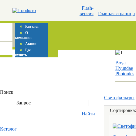
Flash-
версия
Главная страница
»
Каталог
»
О
компании
»
Акции
»
Где
купить
Boya
Hyundae
Photonics
Поиск
Светофильтры
Запрос
Сортировка
Найти
Каталог