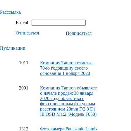
Расссылка
E-mail
Отписаться
Подписаться
Публикации
10
11
Компания Tamron отметит
70-ю годовщину своего
основания 1 ноября 2020
20
01
Компания Tamron объявляет
о начале продаж 30 января
2020 года объектива с
фиксированным фокусным
расстоянием 20mm F/2.8 Di
III OSD M1:2 (Модель F050)
13
12
Фотокамера Panasonic Lumix