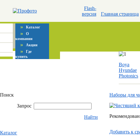
Flash-
версия
Главная страница
»
Каталог
»
О
компании
»
Акции
»
Где
купить
Boya
Hyundae
Photonics
Поиск
Наборы для ч
Запрос
Рекомендованн
Найти
Добавить к c
Каталог