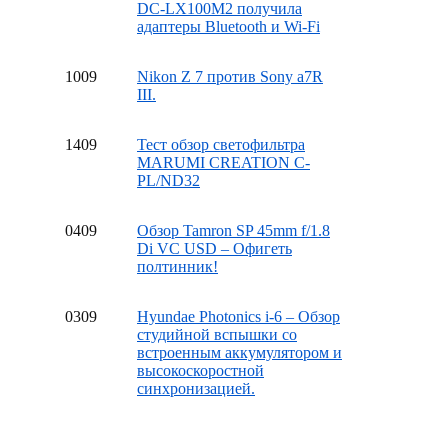
DC-LX100M2 получила
адаптеры Bluetooth и Wi-Fi
10
09
Nikon Z 7 против Sony a7R
III.
14
09
Тест обзор светофильтра
MARUMI CREATION C-
PL/ND32
04
09
Обзор Tamron SP 45mm f/1.8
Di VC USD – Офигеть
полтинник!
03
09
Hyundae Photonics i-6 – Обзор
студийной вспышки со
встроенным аккумулятором и
высокоскоростной
синхронизацией.