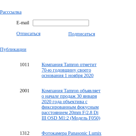
Расссылка
E-mail
Отписаться
Подписаться
Публикации
10
11
Компания Tamron отметит
70-ю годовщину своего
основания 1 ноября 2020
20
01
Компания Tamron объявляет
о начале продаж 30 января
2020 года объектива с
фиксированным фокусным
расстоянием 20mm F/2.8 Di
III OSD M1:2 (Модель F050)
13
12
Фотокамера Panasonic Lumix