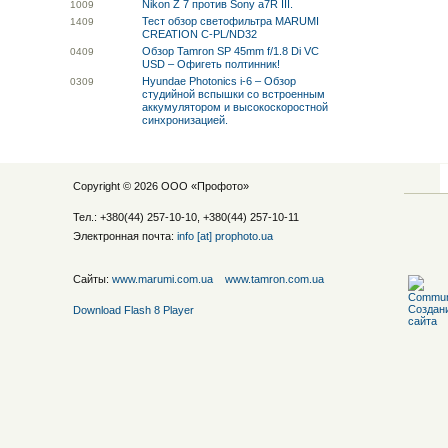
Nikon Z 7 против Sony a7R III.
10
09
Тест обзор светофильтра MARUMI
14
09
CREATION C-PL/ND32
Обзор Tamron SP 45mm f/1.8 Di VC
04
09
USD – Офигеть полтинник!
Hyundae Photonics i-6 – Обзор
03
09
студийной вспышки со встроенным
аккумулятором и высокоскоростной
синхронизацией.
Copyright © 2026 ООО «
Профото
»
Тел.: +380(44) 257-10-10, +380(44) 257-10-11
Электронная почта:
info [at] prophoto.ua
Сайты:
www.marumi.com.ua
www.tamron.com.ua
Download Flash 8 Player