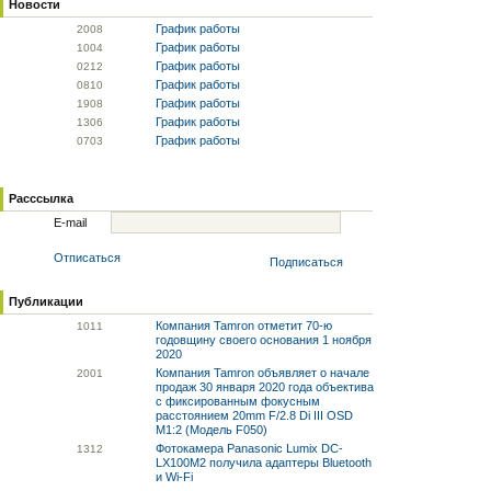
Новости
График работы
20
08
График работы
10
04
График работы
02
12
График работы
08
10
График работы
19
08
График работы
13
06
График работы
07
03
Расссылка
E-mail
Отписаться
Подписаться
Публикации
Компания Tamron отметит 70-ю
10
11
годовщину своего основания 1 ноября
2020
Компания Tamron объявляет о начале
20
01
продаж 30 января 2020 года объектива
с фиксированным фокусным
расстоянием 20mm F/2.8 Di III OSD
M1:2 (Модель F050)
Фотокамера Panasonic Lumix DC-
13
12
LX100M2 получила адаптеры Bluetooth
и Wi-Fi