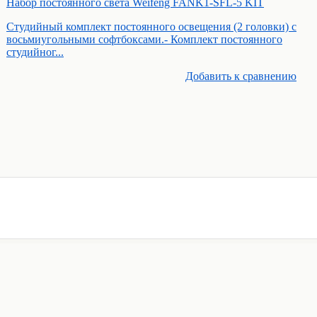
Набор постоянного света Weifeng FANK1-SFL-5 KIT
Студийный комплект постоянного освещения (2 головки) с
восьмиугольными софтбоксами.- Комплект постоянного
студийног...
Добавить к cравнению