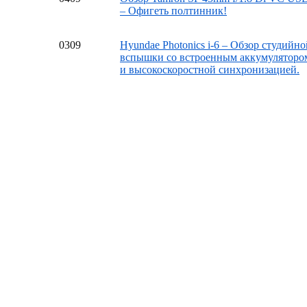
– Офигеть полтинник!
03
09
Hyundae Photonics i-6 – Обзор студийно
вспышки со встроенным аккумуляторо
и высокоскоростной синхронизацией.