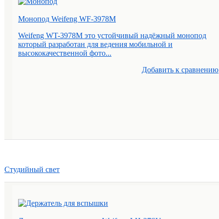
Монопод Weifeng WF-3978M
Weifeng WT-3978M это устойчивый надёжный монопод
который разработан для ведения мобильной и
высококачественной фото...
Добавить к cравнению
Студийный свет