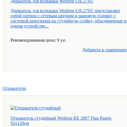
Держатель для вспышки Weifeng LH-27SU
Держатель для вспышки Weifeng LH-27SU представляет
собой патрон с сетевым шнуром и шаровую головку с
системой крепления на студийную стойку, объединенные в
одном устройстве...
Рекомендованная цена: 9 у.е.
Добавить к cравнению
Отражатели
Отражатель студийный Weifeng RE 2007 Flag Panels
92х120см