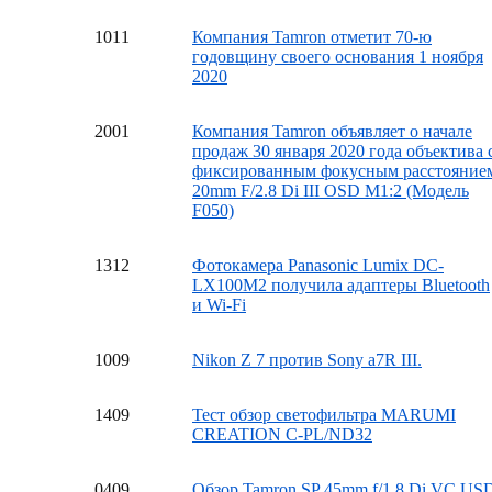
10
11
Компания Tamron отметит 70-ю
годовщину своего основания 1 ноября
2020
20
01
Компания Tamron объявляет о начале
продаж 30 января 2020 года объектива 
фиксированным фокусным расстояние
20mm F/2.8 Di III OSD M1:2 (Модель
F050)
13
12
Фотокамера Panasonic Lumix DC-
LX100M2 получила адаптеры Bluetooth
и Wi-Fi
10
09
Nikon Z 7 против Sony a7R III.
14
09
Тест обзор светофильтра MARUMI
CREATION C-PL/ND32
04
09
Обзор Tamron SP 45mm f/1.8 Di VC US