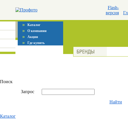
Flash-
версия
Гл
»
Каталог
»
О компании
»
Акции
»
Где купить
Поиск
Запрос
Найти
Каталог