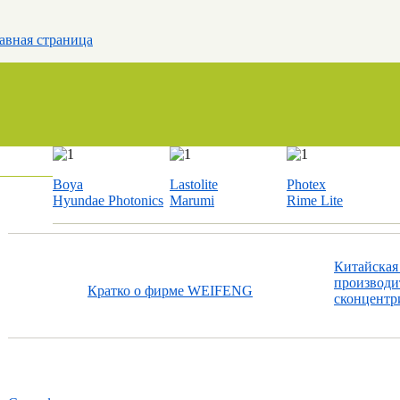
авная страница
Boya
Lastolite
Photex
Hyundae Photonics
Marumi
Rime Lite
Китайская
производи
Кратко о фирме WEIFENG
сконцентри