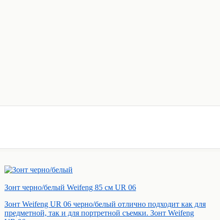
Зонт черно/белый Weifeng 85 см UR 06
Зонт Weifeng UR 06 черно/белый отлично подходит как для
предметной, так и для портретной съемки. Зонт Weifeng