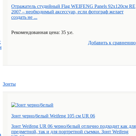
Отражатель студийный Flag WEIFENG Panels 92x120см RE
2007 – необходимый аксессуар, если фотограф желает
создать не ...
Рекомендованная цена: 35 у.е.
с
Добавить к cравнению
м
Зонты
Зонт черно/белый Weifeng 105 см UR 06
Зонт Weifeng UR 06 черно/белый отлично подходит как для
предметной, так и для портретной съемки. Зонт Weifeng
D