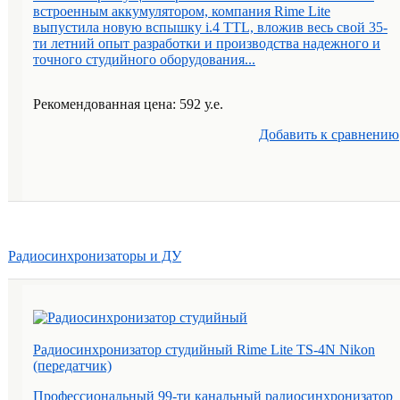
встроенным аккумулятором, компания Rime Lite
выпустила новую вспышку i.4 TTL, вложив весь свой 35-
ти летний опыт разработки и производства надежного и
точного студийного оборудования...
Рекомендованная цена: 592 у.е.
Добавить к cравнению
Радиосинхронизаторы и ДУ
Радиосинхронизатор студийный Rime Lite TS-4N Nikon
(передатчик)
Профессиональный 99-ти канальный радиосинхронизатор