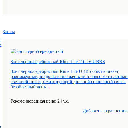
Зонты
с
м
Зонт черно/серебристый Rime Lite 110 см UBBS
Зонт черно/серебристый Rime Lite UBBS обеспечивает
равномерный, но достаточно жесткий и более контрастный
световой поток, имитирующий дневной солнечный свет в
безоблачный день...
Рекомендованная цена: 24 у.е.
Добавить к cравнению
D