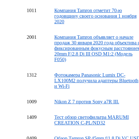
10
11
Компания Tamron отметит 70-ю
годовщину своего основания 1 ноября
2020
20
01
Компания Tamron объявляет о начале
продаж 30 января 2020 года объектива 
фиксированным фокусным расстояние
20mm F/2.8 Di III OSD M1:2 (Модель
F050)
13
12
Фотокамера Panasonic Lumix DC-
LX100M2 получила адаптеры Bluetooth
и Wi-Fi
10
09
Nikon Z 7 против Sony a7R III.
14
09
Тест обзор светофильтра MARUMI
CREATION C-PL/ND32
04
09
Обзор Tamron SP 45mm f/1.8 Di VC US