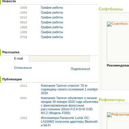
Новости
График работы
20
08
Софтбоксы
График работы
10
04
График работы
02
12
График работы
08
10
График работы
19
08
График работы
13
06
График работы
07
03
Расссылка
E-mail
Рекомендованн
Отписаться
Подписаться
Публикации
Компания Tamron отметит 70-ю
10
11
годовщину своего основания 1 ноября
2020
Компания Tamron объявляет о начале
20
01
Рефлекторы
продаж 30 января 2020 года объектива
с фиксированным фокусным
расстоянием 20mm F/2.8 Di III OSD
M1:2 (Модель F050)
Фотокамера Panasonic Lumix DC-
13
12
LX100M2 получила адаптеры Bluetooth
и Wi-Fi