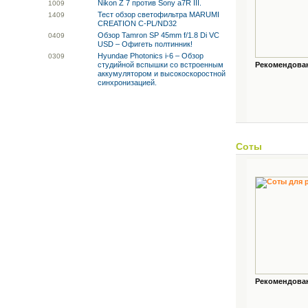
Nikon Z 7 против Sony a7R III.
10
09
Тест обзор светофильтра MARUMI
14
09
CREATION C-PL/ND32
Обзор Tamron SP 45mm f/1.8 Di VC
04
09
USD – Офигеть полтинник!
Hyundae Photonics i-6 – Обзор
03
09
студийной вспышки со встроенным
Рекомендованн
аккумулятором и высокоскоростной
синхронизацией.
Соты
Рекомендованн