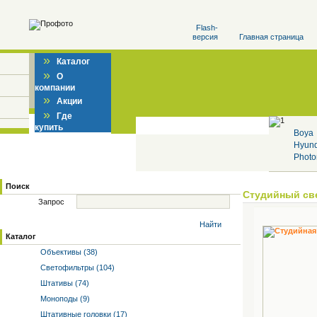
Flash-
версия
Главная страница
»
Каталог
»
О
компании
»
Акции
»
Где
купить
Boya
Hyun
Photo
Поиск
Студийный св
Запрос
Найти
Каталог
Объективы (38)
Светофильтры (104)
Штативы (74)
Моноподы (9)
Штативные головки (17)