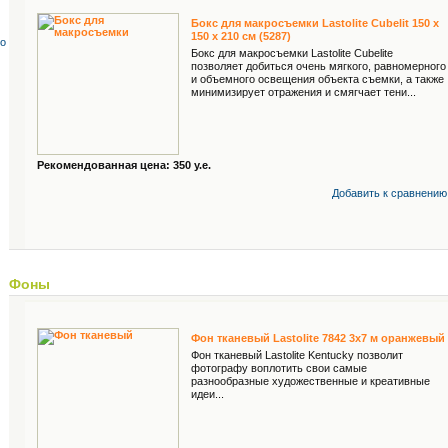
Бокс для макросъемки Lastolite Cubelit 150 x
150 x 210 cм (5287)
со
Бокс для макросъемки Lastolite Cubelite
позволяет добиться очень мягкого, равномерного
и объемного освещения объекта съемки, а также
минимизирует отражения и смягчает тени...
Рекомендованная цена: 350 у.е.
Добавить к cравнению
Фоны
Фон тканевый Lastolite 7842 3x7 м оранжевый
Фон тканевый Lastolite Kentucky позволит
фотографу воплотить свои самые
разнообразные художественные и креативные
идеи...