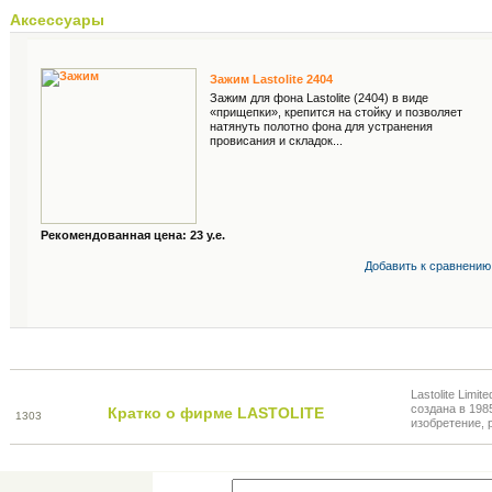
Аксессуары
Зажим Lastolite 2404
Зажим для фона Lastolite (2404) в виде
«прищепки», крепится на стойку и позволяет
натянуть полотно фона для устранения
провисания и складок...
Рекомендованная цена: 23 у.е.
Добавить к cравнению
Lastolite Lim
создана в 198
Кратко о фирме LASTOLITE
13
03
изобретение, 