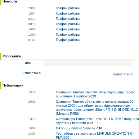
Новости
График работы
20
08
График работы
10
04
График работы
02
12
График работы
08
10
График работы
19
08
График работы
13
06
График работы
07
03
Расссылка
E-mail
Отписаться
Подписаться
Публикации
Компания Tamron отметит 70-ю годовщину своего
10
11
основания 1 ноября 2020
Компания Tamron объявляет о начале продаж 30
20
01
января 2020 года объектива с фиксированным
фокусным расстоянием 20mm F/2.8 Di III OSD M1:2
(Модель F050)
Фотокамера Panasonic Lumix DC-LX100M2 получила
13
12
адаптеры Bluetooth и Wi-Fi
Nikon Z 7 против Sony a7R III.
10
09
Тест обзор светофильтра MARUMI CREATION C-
14
09
PL/ND32