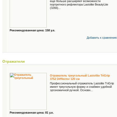
еще больше расширяют возможности
портретного рефлектора Lastolite BeautyLite
(3266)...
Рекомендованная цена: 158 у.е.
Добавить к cравнению
Отражатели
Отражатель треугольный Lastolite TriGrip
3752 Difflector 120 см
Профессиональный отражатель Lastolite TriGrip
имеет треугольную форму и снабжен удобной
эргономичной ручкой. Основн...
Рекомендованная цена: 81 у.е.