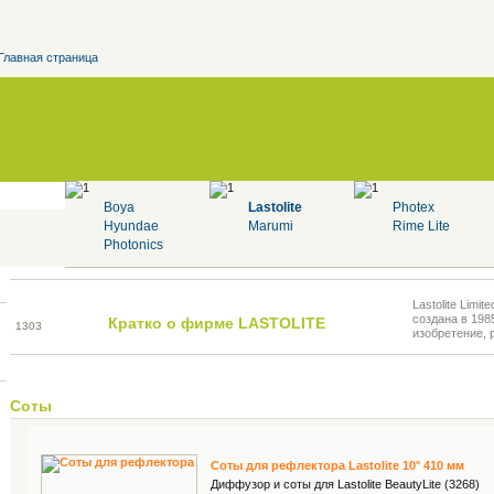
Главная страница
Boya
Lastolite
Photex
Hyundae
Marumi
Rime Lite
Photonics
Lastolite Lim
создана в 198
Кратко о фирме LASTOLITE
13
03
изобретение, 
Соты
Соты для рефлектора Lastolite 10° 410 мм
Диффузор и соты для Lastolite BeautyLite (3268)