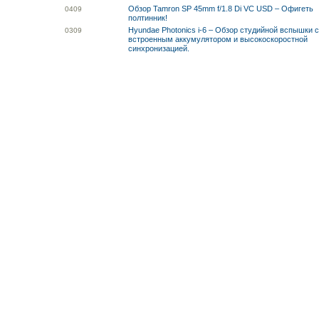
Обзор Tamron SP 45mm f/1.8 Di VC USD – Офигеть
04
09
полтинник!
Hyundae Photonics i-6 – Обзор студийной вспышки 
03
09
встроенным аккумулятором и высокоскоростной
синхронизацией.