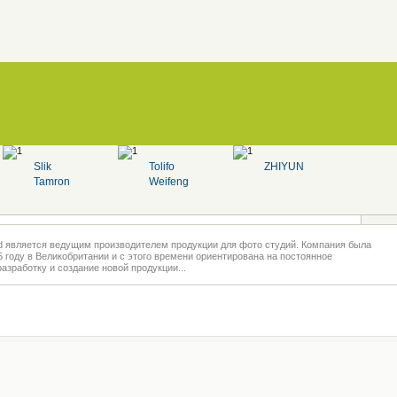
Slik
Tolifo
ZHIYUN
Tamron
Weifeng
ited является ведущим производителем продукции для фото студий. Компания была
5 году в Великобритании и с этого времени ориентирована на постоянное
разработку и создание новой продукции...