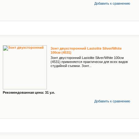
Добавить к cравнению
Зонт двухсторонний Lastolite Silver/White
100см (4531)
Зонт двусторонний Lastolite Silver/White 100см
(4531) применяется практически для всех видов
студийной съемки. Зонт...
Рекомендованная цена: 31 у.е.
Добавить к cравнению