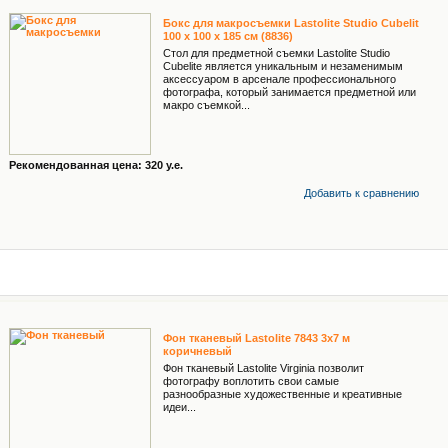
Бокс для макросъемки Lastolite Studio Cubelit
100 x 100 x 185 cм (8836)
Стол для предметной съемки Lastolite Studio
Cubelite является уникальным и незаменимым
аксессуаром в арсенале профессионального
фотографа, который занимается предметной или
макро съемкой...
Рекомендованная цена: 320 у.е.
Добавить к cравнению
Фон тканевый Lastolite 7843 3x7 м
коричневый
Фон тканевый Lastolite Virginia позволит
фотографу воплотить свои самые
разнообразные художественные и креативные
идеи...