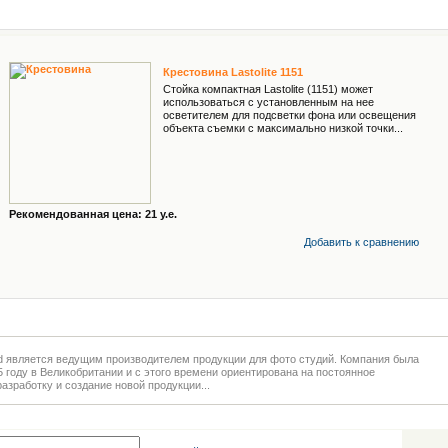
Крестовина Lastolite 1151
Стойка компактная Lastolite (1151) может
использоваться с установленным на нее
осветителем для подсветки фона или освещения
объекта съемки с максимально низкой точки...
Рекомендованная цена: 21 у.е.
Добавить к cравнению
ited является ведущим производителем продукции для фото студий. Компания была
5 году в Великобритании и с этого времени ориентирована на постоянное
разработку и создание новой продукции...