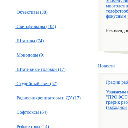
Знаменующ
многолетни
телефотоо
Объективы (38)
фокусным р
Светофильтры (104)
Рекомендов
Штативы (74)
Моноподы (9)
Новости
Штативные головки (17)
График ра
Студийный свет (57)
Уважаемы 
"ПРОФОТО
Радиосинхронизаторы и ДУ (17)
график раб
(выходной д
Софтбоксы (64)
Рефлекторы (14)