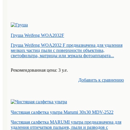
Груша Weifeng WOA2032F
Груша Weifeng WOA2032 F предназначена для удаления
мелких частиц пыли с поверхности объектива,
светофильтра, матрицы или зеркала фотоаппарата...
Рекомендованная цена: 3 у.е.
Добавить к cравнению
Чистящая салфетка ультра Marumi 30х30 MDV-2522
Чистящая салфетка MARUMI ультра предназначена для
удаления отпечатков пальцев, пыли и разводов с