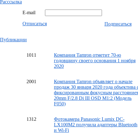
Расссылка
E-mail
Отписаться
Подписаться
Публикации
10
11
Компания Tamron отметит 70-ю
годовщину своего основания 1 ноября
2020
20
01
Компания Tamron объявляет о начале
продаж 30 января 2020 года объектива 
фиксированным фокусным расстояние
20mm F/2.8 Di III OSD M1:2 (Модель
F050)
13
12
Фотокамера Panasonic Lumix DC-
LX100M2 получила адаптеры Bluetooth
и Wi-Fi