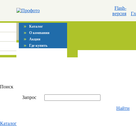
Flash-
версия
Гл
»
Каталог
»
О компании
»
Акции
»
Где купить
Поиск
Запрос
Найти
Каталог