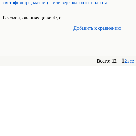
светофильтра, матрицы или зеркала фотоаппарата...
Рекомендованная цена: 4 у.е.
Добавить к cравнению
Всего: 12
1
2
все