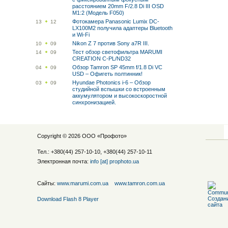
расстоянием 20mm F/2.8 Di III OSD
M1:2 (Модель F050)
Фотокамера Panasonic Lumix DC-
13
12
LX100M2 получила адаптеры Bluetooth
и Wi-Fi
Nikon Z 7 против Sony a7R III.
10
09
Тест обзор светофильтра MARUMI
14
09
CREATION C-PL/ND32
Обзор Tamron SP 45mm f/1.8 Di VC
04
09
USD – Офигеть полтинник!
Hyundae Photonics i-6 – Обзор
03
09
студийной вспышки со встроенным
аккумулятором и высокоскоростной
синхронизацией.
Copyright © 2026 ООО «
Профото
»
Тел.: +380(44) 257-10-10, +380(44) 257-10-11
Электронная почта:
info [at] prophoto.ua
Сайты:
www.marumi.com.ua
www.tamron.com.ua
Download Flash 8 Player