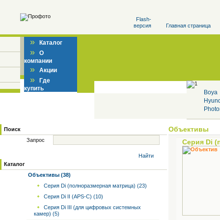
Flash-
версия
Главная страница
»
Каталог
»
О
компании
»
Акции
»
Где
купить
Boya
Hyun
Photo
Объективы
Поиск
Запрос
Серия Di 
Найти
Каталог
Объективы (38)
Серия Di (полноразмерная матрица) (23)
Серия Di II (APS-C) (10)
Серия Di III (для цифровых системных
камер) (5)