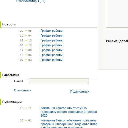
Стабилизаторы (14)
Новости
График работы
20
08
График работы
10
04
График работы
02
12
Рекомендованн
График работы
08
10
График работы
19
08
График работы
13
06
График работы
07
03
Расссылка
E-mail
Отписаться
Подписаться
Публикации
Компания Tamron отметит 70-ю
10
11
годовщину своего основания 1 ноября
2020
Компания Tamron объявляет о начале
20
01
продаж 30 января 2020 года объектива
с фиксированным фокусным