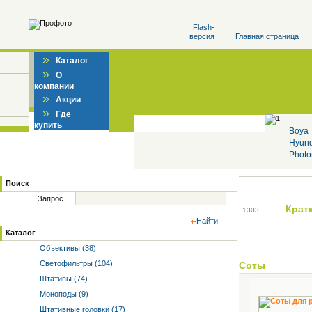
Flash-
версия
Главная страница
»
Каталог
»
О
компании
»
Акции
»
Где
купить
Boya
Hyun
Photo
Поиск
Запрос
Крат
13
03
Найти
Каталог
Объективы (38)
Светофильтры (104)
Соты
Штативы (74)
Моноподы (9)
Штативные головки (17)