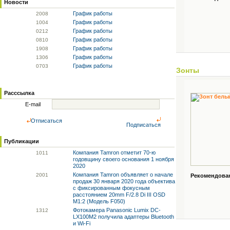
Новости
График работы
20
08
График работы
10
04
График работы
02
12
График работы
08
10
График работы
19
08
График работы
13
06
График работы
07
03
Зонты
Расссылка
E-mail
Отписаться
Подписаться
Публикации
Компания Tamron отметит 70-ю
10
11
годовщину своего основания 1 ноября
2020
Компания Tamron объявляет о начале
20
01
Рекомендованн
продаж 30 января 2020 года объектива
с фиксированным фокусным
расстоянием 20mm F/2.8 Di III OSD
M1:2 (Модель F050)
Фотокамера Panasonic Lumix DC-
13
12
LX100M2 получила адаптеры Bluetooth
и Wi-Fi