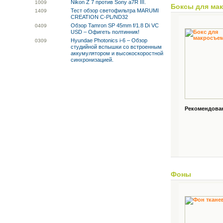
Nikon Z 7 против Sony a7R III.
10
09
Боксы для ма
Тест обзор светофильтра MARUMI
14
09
CREATION C-PL/ND32
Обзор Tamron SP 45mm f/1.8 Di VC
04
09
USD – Офигеть полтинник!
Hyundae Photonics i-6 – Обзор
03
09
студийной вспышки со встроенным
аккумулятором и высокоскоростной
синхронизацией.
Рекомендованн
Фоны