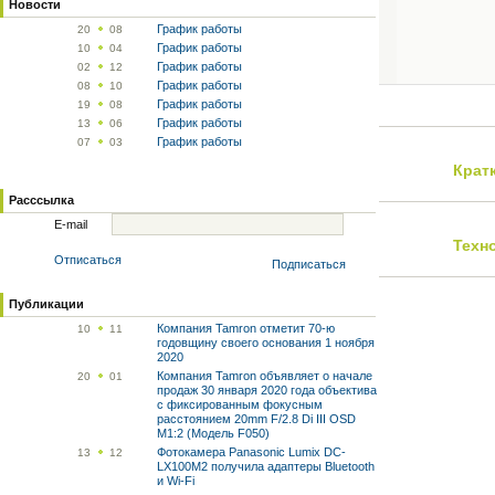
Новости
График работы
20
08
График работы
10
04
График работы
02
12
График работы
08
10
График работы
19
08
График работы
13
06
График работы
07
03
Крат
Расссылка
E-mail
Техн
Отписаться
Подписаться
Публикации
Компания Tamron отметит 70-ю
10
11
годовщину своего основания 1 ноября
2020
Компания Tamron объявляет о начале
20
01
продаж 30 января 2020 года объектива
с фиксированным фокусным
расстоянием 20mm F/2.8 Di III OSD
M1:2 (Модель F050)
Фотокамера Panasonic Lumix DC-
13
12
LX100M2 получила адаптеры Bluetooth
и Wi-Fi