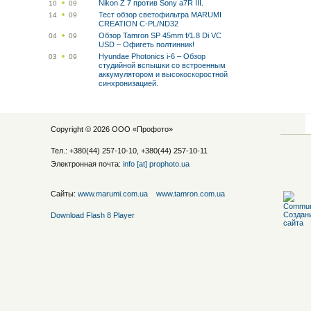
Nikon Z 7 против Sony a7R III.
10
09
Тест обзор светофильтра MARUMI
14
09
CREATION C-PL/ND32
Обзор Tamron SP 45mm f/1.8 Di VC
04
09
USD – Офигеть полтинник!
Hyundae Photonics i-6 – Обзор
03
09
студийной вспышки со встроенным
аккумулятором и высокоскоростной
синхронизацией.
Copyright © 2026 ООО «
Профото
»
Тел.: +380(44) 257-10-10, +380(44) 257-10-11
Электронная почта:
info [at] prophoto.ua
Сайты:
www.marumi.com.ua
www.tamron.com.ua
Download Flash 8 Player