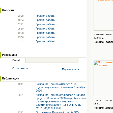
Новости
График работы
20
08
График работы
10
04
График работы
02
12
График работы
08
10
График работы
19
08
мягкими, то е
График работы
13
06
краям...
График работы
07
03
Рекомендованн
Расссылка
E-mail
Отписаться
Подписаться
Публикации
Компания Tamron отметит 70-ю
10
11
годовщину своего основания 1 ноября
2020
Компания Tamron объявляет о начале
20
01
продаж 30 января 2020 года объектива
том, что он д
с фиксированным фокусным
свет...
расстоянием 20mm F/2.8 Di III OSD
Рекомендованн
M1:2 (Модель F050)
Фотокамера Panasonic Lumix DC-
13
12