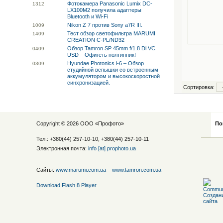
Фотокамера Panasonic Lumix DC-
13
12
LX100M2 получила адаптеры
Bluetooth и Wi-Fi
Nikon Z 7 против Sony a7R III.
10
09
Тест обзор светофильтра MARUMI
14
09
CREATION C-PL/ND32
Обзор Tamron SP 45mm f/1.8 Di VC
04
09
USD – Офигеть полтинник!
Hyundae Photonics i-6 – Обзор
03
09
студийной вспышки со встроенным
аккумулятором и высокоскоростной
синхронизацией.
Сортировка:
Copyright © 2026 ООО «
Профото
»
По
Тел.: +380(44) 257-10-10, +380(44) 257-10-11
Электронная почта:
info [at] prophoto.ua
Сайты:
www.marumi.com.ua
www.tamron.com.ua
Download Flash 8 Player