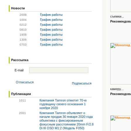
Новости
График работы
20
08
съемки...
График работы
10
04
Рекомендован
График работы
02
12
График работы
08
10
График работы
19
08
График работы
13
06
График работы
07
03
Расссылка
E-mail
Отписаться
Подписаться
камеру...
Публикации
Рекомендован
Компания Tamron отметит 70-ю
10
11
годовщину своего основания 1
ноября 2020
Компания Tamron объявляет о
20
01
начале продаж 30 января 2020 года
объектива с фиксированным
фокусным расстоянием 20mm F/2.8
Di III OSD M1:2 (Модель F050)