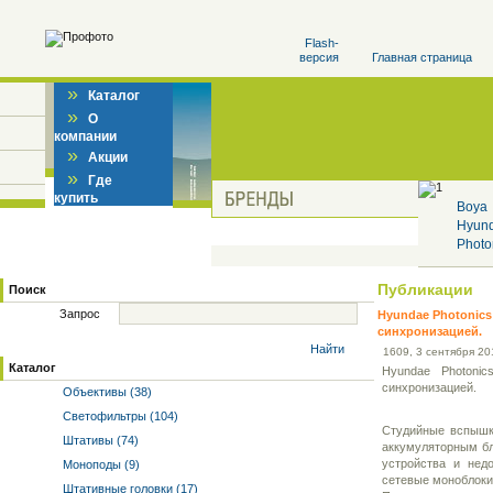
Flash-
версия
Главная страница
»
Каталог
»
О
компании
»
Акции
»
Где
купить
Boya
Hyun
Photo
Публикации
Поиск
Запрос
Hyundae Photonics
синхронизацией.
Найти
16
09
, 3 сентября 201
Каталог
Hyundae Photoni
синхронизацией.
Объективы (38)
Светофильтры (104)
Cтудийные вспышки
Штативы (74)
аккумуляторным бл
устройства и нед
Моноподы (9)
сетевые моноблоки 
Штативные головки (17)