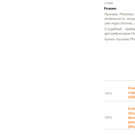
стоит.
Резюме
Hyundae Photonic
мобильности, мощн
уже недостаточно,
Студийный приб
дистрибьютором Hyu
Купить Hyundae Pho
Ком
год
10
11
202
Ком
про
20
01
фик
расс
(Мо