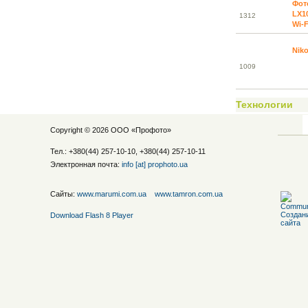
Фот
LX1
13
12
Wi-F
Niko
10
09
Технологии
Copyright © 2026 ООО «
Профото
»
Тел.: +380(44) 257-10-10, +380(44) 257-10-11
Электронная почта:
info [at] prophoto.ua
Сайты:
www.marumi.com.ua
www.tamron.com.ua
Download Flash 8 Player