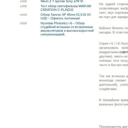
Nikon Z 7 против Sony a7R III.
10
09
На задней сторон
Тест обзор светофильтра MARUMI
14
09
позволяющих выбра
CREATION C-PL/ND32
свет, звук подтвер
Обзор Tamron SP 45mm f/1.8 Di VC
04
09
же порт для зарядк
USD – Офигеть полтинник!
Hyundae Photonics i-6 – Обзор
03
09
студийной вспышки со встроенным
Байонет Bowens по
аккумулятором и высокоскоростной
насадок. В этом пл
синхронизацией.
Серия i-4 / i-6 H
организовать мо
квадратными
софт
другими), иметь н
пленере, love sto
часто и быстро пер
Так как вспышка д
моноподе сможет 
длительней), учи
сэндбегами.
В ближайшее врем
реальных фотосъе
Производитель дает