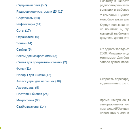
Поэтому в качест
Студийный свет (57)
радиосинхронизато
вспышки и выборо
Радиосинхронизаторы и ДУ (17)
У компании Hyunda
Софтбоксы (64)
моноблок аккумулят
Рефлекторы (14)
Корпус вспышки ни
не понимаешь, гд
Соты (17)
крышкой на боковин
Отражатели (6)
докупить дополните
Зонты (14)
От одного заряда с
Стойки (9)
2000. Младшая моде
Боксы для макросъемки (3)
минимуме. Для бол
запасе дополнител
Столы для предметной съемки (2)
Фоны (11)
Наборы для чистки (12)
Скорость перезаря
Аксессуары для вспышек (16)
в динамичных фото
Аксессуары (9)
Постоянный свет (24)
Время импульса т
Микрофоны (96)
замораживания оч
Стабилизаторы (14)
прыгающий/бегущи
небольших значени