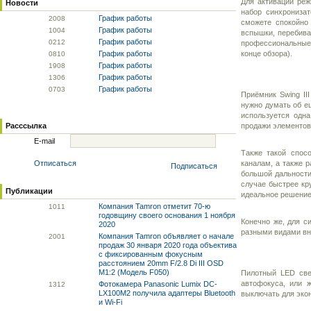
Для активации реж
Новости
набор синхрониза
График работы
20
08
сможете спокойно
График работы
10
04
вспышки, перебива
График работы
02
12
профессиональные 
График работы
конце обзора).
08
10
График работы
19
08
График работы
13
06
График работы
07
03
Приёмник Swing II
нужно думать об ещ
используется одна
Расссылка
продажи элементов 
E-mail
Также такой спосо
Отписаться
каналам, а также 
Подписаться
большой дальности
случае быстрее кру
Публикации
идеальное решение
Компания Tamron отметит 70-ю
10
11
годовщину своего основания 1 ноября
Конечно же, для с
2020
разными видами вне
Компания Tamron объявляет о начале
20
01
продаж 30 января 2020 года объектива
с фиксированным фокусным
расстоянием 20mm F/2.8 Di III OSD
M1:2 (Модель F050)
Пилотный LED све
автофокуса, или 
Фотокамера Panasonic Lumix DC-
13
12
LX100M2 получила адаптеры Bluetooth
выключать для эко
и Wi-Fi