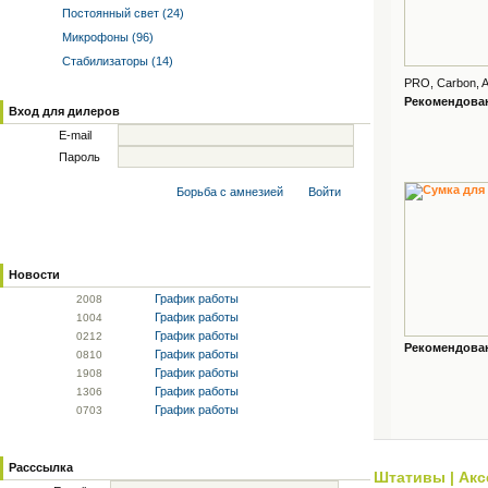
Постоянный свет (24)
Микрофоны (96)
Стабилизаторы (14)
PRO, Carbon, A
Рекомендованн
Вход для дилеров
E-mail
Пароль
Борьба с амнезией
Войти
Новости
График работы
20
08
График работы
10
04
График работы
02
12
Рекомендованн
График работы
08
10
График работы
19
08
График работы
13
06
График работы
07
03
Расссылка
Штативы
|
Акс