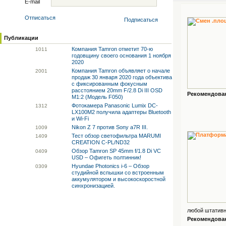
E-mail
Отписаться
Подписаться
Публикации
Компания Tamron отметит 70-ю
10
11
годовщину своего основания 1 ноября
2020
Компания Tamron объявляет о начале
20
01
продаж 30 января 2020 года объектива
с фиксированным фокусным
расстоянием 20mm F/2.8 Di III OSD
Рекомендованн
M1:2 (Модель F050)
Фотокамера Panasonic Lumix DC-
13
12
LX100M2 получила адаптеры Bluetooth
и Wi-Fi
Nikon Z 7 против Sony a7R III.
10
09
Тест обзор светофильтра MARUMI
14
09
CREATION C-PL/ND32
Обзор Tamron SP 45mm f/1.8 Di VC
04
09
USD – Офигеть полтинник!
Hyundae Photonics i-6 – Обзор
03
09
студийной вспышки со встроенным
аккумулятором и высокоскоростной
синхронизацией.
любой штативно
Рекомендованн