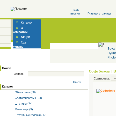
Flash-
версия
Главная страница
»
Каталог
»
О
компании
»
Акции
»
Где
купить
Boya
Hyun
Photo
Поиск
Софтбоксы
|
В
Запрос
Сортировка:
Найти
Каталог
Объективы (38)
Светофильтры (104)
Штативы (74)
Моноподы (9)
Штативные головки (17)