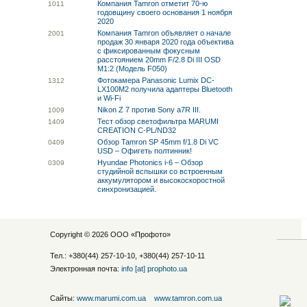
Компания Tamron отметит 70-ю
10
11
годовщину своего основания 1 ноября
2020
Компания Tamron объявляет о начале
20
01
продаж 30 января 2020 года объектива
с фиксированным фокусным
расстоянием 20mm F/2.8 Di III OSD
M1:2 (Модель F050)
Фотокамера Panasonic Lumix DC-
13
12
LX100M2 получила адаптеры Bluetooth
и Wi-Fi
Nikon Z 7 против Sony a7R III.
10
09
Тест обзор светофильтра MARUMI
14
09
CREATION C-PL/ND32
Обзор Tamron SP 45mm f/1.8 Di VC
04
09
USD – Офигеть полтинник!
Hyundae Photonics i-6 – Обзор
03
09
студийной вспышки со встроенным
аккумулятором и высокоскоростной
синхронизацией.
Copyright © 2026 ООО «
Профото
»
Тел.: +380(44) 257-10-10, +380(44) 257-10-11
Электронная почта:
info [at] prophoto.ua
Сайты:
www.marumi.com.ua
www.tamron.com.ua