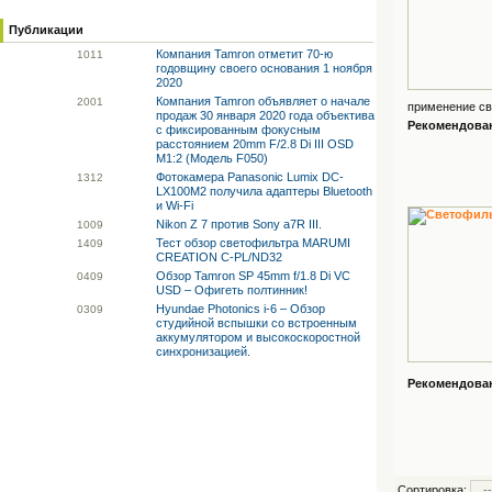
Публикации
Компания Tamron отметит 70-ю
10
11
годовщину своего основания 1 ноября
2020
Компания Tamron объявляет о начале
20
01
применение св
продаж 30 января 2020 года объектива
Рекомендованн
с фиксированным фокусным
расстоянием 20mm F/2.8 Di III OSD
M1:2 (Модель F050)
Фотокамера Panasonic Lumix DC-
13
12
LX100M2 получила адаптеры Bluetooth
и Wi-Fi
Nikon Z 7 против Sony a7R III.
10
09
Тест обзор светофильтра MARUMI
14
09
CREATION C-PL/ND32
Обзор Tamron SP 45mm f/1.8 Di VC
04
09
USD – Офигеть полтинник!
Hyundae Photonics i-6 – Обзор
03
09
студийной вспышки со встроенным
аккумулятором и высокоскоростной
синхронизацией.
Рекомендованн
Сортировка: