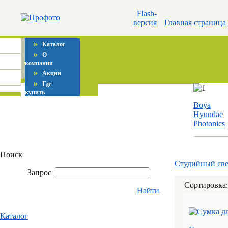
Flash-
версия
Главная страница
»
Каталог
»
О
компании
»
Акции
»
Где
купить
Boya
Hyundae
Photonics
Поиск
Студийный све
Запрос
Сортировка
Найти
Каталог