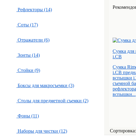
Рекомендов
Рефлекторы (14)
Соты (17)
Отражатели (6)
Сумка для 
Зонты (14)
i.CB
Сумка Rime
Стойки (9)
i.CB предн
вспышки i.
съемной ба
Боксы для макросъемки (3)
рефлектора
вспышки...
Столы для предметной съемки (2)
Фоны (11)
Сортировка
Наборы для чистки (12)