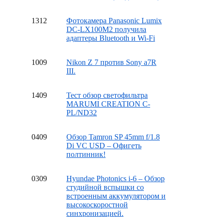
13
12
Фотокамера Panasonic Lumix
DC-LX100M2 получила
адаптеры Bluetooth и Wi-Fi
10
09
Nikon Z 7 против Sony a7R
III.
14
09
Тест обзор светофильтра
MARUMI CREATION C-
PL/ND32
04
09
Обзор Tamron SP 45mm f/1.8
Di VC USD – Офигеть
полтинник!
03
09
Hyundae Photonics i-6 – Обзор
студийной вспышки со
встроенным аккумулятором и
высокоскоростной
синхронизацией.