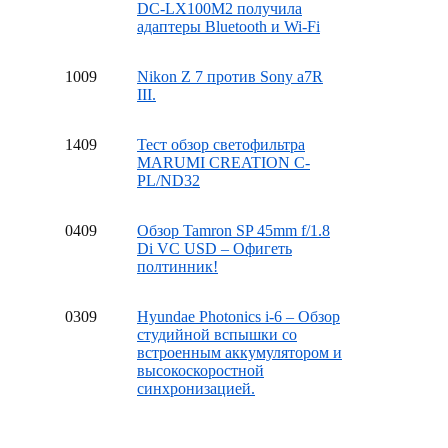
DC-LX100M2 получила
адаптеры Bluetooth и Wi-Fi
10
09
Nikon Z 7 против Sony a7R
III.
14
09
Тест обзор светофильтра
MARUMI CREATION C-
PL/ND32
04
09
Обзор Tamron SP 45mm f/1.8
Di VC USD – Офигеть
полтинник!
03
09
Hyundae Photonics i-6 – Обзор
студийной вспышки со
встроенным аккумулятором и
высокоскоростной
синхронизацией.