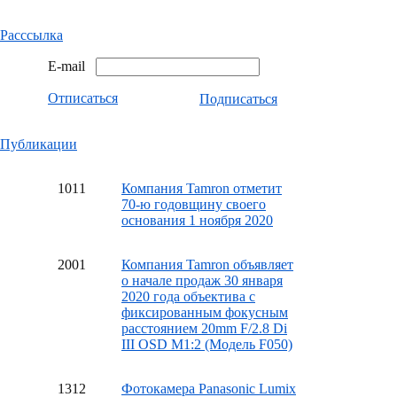
Расссылка
E-mail
Отписаться
Подписаться
Публикации
10
11
Компания Tamron отметит
70-ю годовщину своего
основания 1 ноября 2020
20
01
Компания Tamron объявляет
о начале продаж 30 января
2020 года объектива с
фиксированным фокусным
расстоянием 20mm F/2.8 Di
III OSD M1:2 (Модель F050)
13
12
Фотокамера Panasonic Lumix