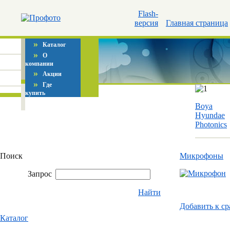
Flash-
версия
Главная страница
»
Каталог
»
О
компании
»
Акции
»
Где
купить
Boya
Hyundae
Photonics
Поиск
Микрофоны
Запрос
Найти
Добавить к c
Каталог