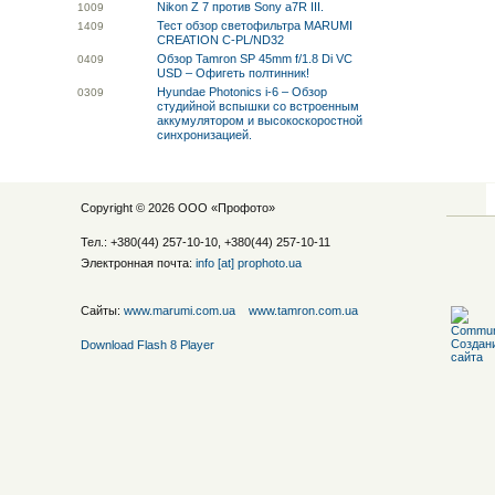
Nikon Z 7 против Sony a7R III.
10
09
Тест обзор светофильтра MARUMI
14
09
CREATION C-PL/ND32
Обзор Tamron SP 45mm f/1.8 Di VC
04
09
USD – Офигеть полтинник!
Hyundae Photonics i-6 – Обзор
03
09
студийной вспышки со встроенным
аккумулятором и высокоскоростной
синхронизацией.
Copyright © 2026 ООО «
Профото
»
Тел.: +380(44) 257-10-10, +380(44) 257-10-11
Электронная почта:
info [at] prophoto.ua
Сайты:
www.marumi.com.ua
www.tamron.com.ua
Download Flash 8 Player