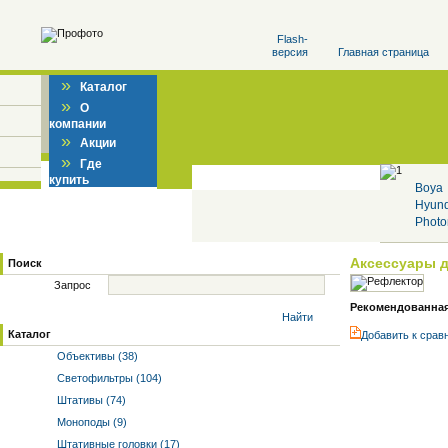
Flash-
версия
Главная страница
»
Каталог
»
О
компании
»
Акции
»
Где
купить
Boya
Hyun
Photo
Аксессуары 
Поиск
Запрос
Рекомендованная 
Найти
Каталог
Добавить к cрав
Объективы (38)
Светофильтры (104)
Штативы (74)
Моноподы (9)
Штативные головки (17)