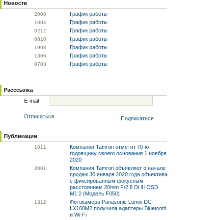
Новости
График работы
20
08
График работы
10
04
График работы
02
12
График работы
08
10
График работы
19
08
График работы
13
06
График работы
07
03
Расссылка
E-mail
Отписаться
Подписаться
Публикации
Компания Tamron отметит 70-ю
10
11
годовщину своего основания 1 ноября
2020
Компания Tamron объявляет о начале
20
01
продаж 30 января 2020 года объектива
с фиксированным фокусным
расстоянием 20mm F/2.8 Di III OSD
M1:2 (Модель F050)
Фотокамера Panasonic Lumix DC-
13
12
LX100M2 получила адаптеры Bluetooth
и Wi-Fi