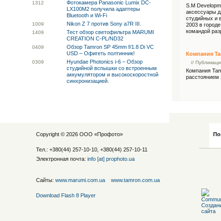
Фотокамера Panasonic Lumix DC-
13
12
S.M Developm
LX100M2 получила адаптеры
аксессуары д
Bluetooth и Wi-Fi
студийных и 
Nikon Z 7 против Sony a7R III.
10
09
2003 в город
командой раз
Тест обзор светофильтра MARUMI
14
09
CREATION C-PL/ND32
Обзор Tamron SP 45mm f/1.8 Di VC
04
09
USD – Офигеть полтинник!
Компания Ta
Hyundae Photonics i-6 – Обзор
03
09
// Публикац
студийной вспышки со встроенным
Компания Tam
аккумулятором и высокоскоростной
расстоянием
синхронизацией.
Copyright © 2026 ООО «
Профото
»
По
Тел.: +380(44) 257-10-10, +380(44) 257-10-11
Электронная почта:
info [at] prophoto.ua
Сайты:
www.marumi.com.ua
www.tamron.com.ua
Download Flash 8 Player