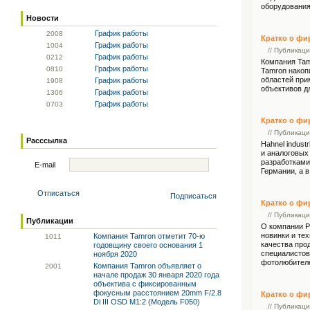
оборудования.
Новости
График работы
20
08
Кратко о ф
График работы
10
04
// Публикац
График работы
02
12
Компания Tam
График работы
08
10
Tamron накоп
областей при
График работы
19
08
объективов д
График работы
13
06
График работы
07
03
Кратко о ф
// Публикац
Расссылка
Hаhnel indust
и аналоговых
разработками.
E-mail
Германии, а в
Отписаться
Подписаться
Кратко о ф
// Публикац
Публикации
О компании P
новинки и те
Компания Tamron отметит 70-ю
10
11
качества про
годовщину своего основания 1
специалистов
ноября 2020
фотолюбителе
Компания Tamron объявляет о
20
01
начале продаж 30 января 2020 года
объектива с фиксированным
фокусным расстоянием 20mm F/2.8
Кратко о фи
Di III OSD M1:2 (Модель F050)
// Публикац