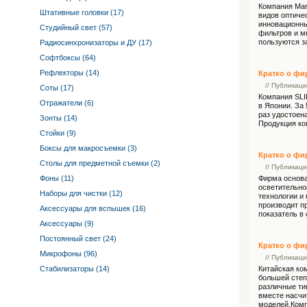
Компания Mar
Штативные головки (17)
видов оптиче
инновационны
Студийный свет (57)
фильтров и м
пользуются з
Радиосинхронизаторы и ДУ (17)
Софтбоксы (64)
Рефлекторы (14)
Кратко о фи
// Публикац
Соты (17)
Компания SLI
Отражатели (6)
в Японии. За
раз удостоен
Зонты (14)
Продукция ко
Стойки (9)
Боксы для макросъемки (3)
Кратко о ф
Столы для предметной съемки (2)
// Публикац
Фоны (11)
Фирма основа
осветительно
Наборы для чистки (12)
технологии и
производит п
Аксессуары для вспышек (16)
показатель в 
Аксессуары (9)
Постоянный свет (24)
Кратко о ф
Микрофоны (96)
// Публикац
Стабилизаторы (14)
Китайская ко
большей степ
различные ти
вместе насчи
моделей.Комп