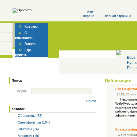
Flash-
версия
Главная страница
»
Каталог
»
О
компании
»
Акции
»
Где
купить
Boya
Hyun
Photo
Публикации
Поиск
Свет в фот
Запрос
15
28
, 20 мая 
Некоторые лю
Найти
Web-Курс для
использовани
Каталог
работы с фил
эффективны..
Объективы (38)
Светофильтры (104)
Штативы (74)
Кратко о ф
// Публикац
Моноподы (9)