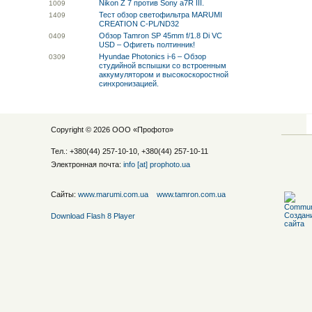
Nikon Z 7 против Sony a7R III.
10
09
Тест обзор светофильтра MARUMI
14
09
CREATION C-PL/ND32
Обзор Tamron SP 45mm f/1.8 Di VC
04
09
USD – Офигеть полтинник!
Hyundae Photonics i-6 – Обзор
03
09
студийной вспышки со встроенным
аккумулятором и высокоскоростной
синхронизацией.
Copyright © 2026 ООО «
Профото
»
Тел.: +380(44) 257-10-10, +380(44) 257-10-11
Электронная почта:
info [at] prophoto.ua
Сайты:
www.marumi.com.ua
www.tamron.com.ua
Download Flash 8 Player