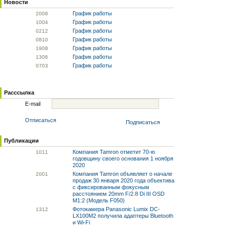
Новости
График работы
20
08
График работы
10
04
График работы
02
12
График работы
08
10
График работы
19
08
График работы
13
06
График работы
07
03
Расссылка
E-mail
Отписаться
Подписаться
Публикации
Компания Tamron отметит 70-ю
10
11
годовщину своего основания 1 ноября
2020
Компания Tamron объявляет о начале
20
01
продаж 30 января 2020 года объектива
с фиксированным фокусным
расстоянием 20mm F/2.8 Di III OSD
M1:2 (Модель F050)
Фотокамера Panasonic Lumix DC-
13
12
LX100M2 получила адаптеры Bluetooth
и Wi-Fi