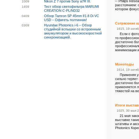
-- Philips Re
Nikon Z 7 против Sony a7R III.
10
09
расстоянием: 
Тест обзор светофильтра MARUMI
14
09
котором фокус
CREATION C-PL/ND32
Обзор Tamron SP 45mm f/1.8 Di VC
04
09
USD – Офигеть полтинник!
Сотрясение к
Hyundae Photonics i-6 – Обзор
03
09
16
15
, 19 октя
студийной вспышки со встроенным
аккумулятором и высокоскоростной
Если с фотови
синхронизацией.
то профессион
достаточно бо
профессиональ
минимизации и
Моноподы
16
14
, 19 октя
Применяя унив
сильно теряет 
достаточно бо
применяется л
тяжестей на в
Итоги выстав
10
25
, 30 мая 
21 мая законч
выставке таки
штативы и акс
Photonics Коре