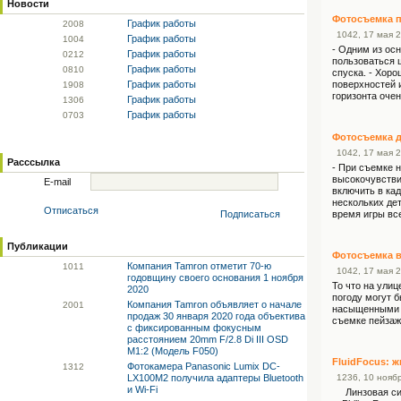
Новости
Фотосъемка п
График работы
20
08
10
42
, 17 мая 
График работы
10
04
- Одним из ос
График работы
02
12
пользоваться 
График работы
08
10
спуска. - Хор
График работы
поверхностей 
19
08
горизонта очен
График работы
13
06
График работы
07
03
Фотосъемка д
10
42
, 17 мая 
Расссылка
- При съемке 
высокочувстви
E-mail
включить в ка
нескольких дет
Отписаться
Подписаться
время игры все
Публикации
Фотосъемка в
Компания Tamron отметит 70-ю
10
11
10
42
, 17 мая 
годовщину своего основания 1 ноября
То что на улиц
2020
погоду могут 
Компания Tamron объявляет о начале
20
01
насыщенными з
продаж 30 января 2020 года объектива
съемке пейзаже
с фиксированным фокусным
расстоянием 20mm F/2.8 Di III OSD
M1:2 (Модель F050)
FluidFocus: 
Фотокамера Panasonic Lumix DC-
13
12
LX100M2 получила адаптеры Bluetooth
12
36
, 10 нояб
и Wi-Fi
Линзовая сист