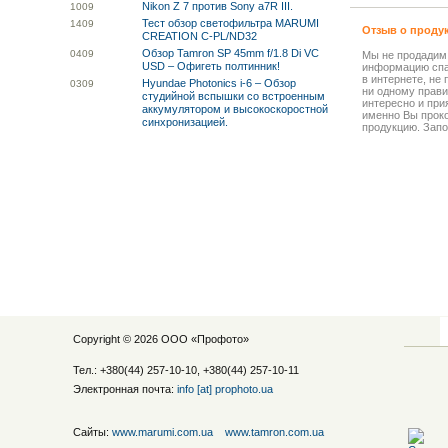
Nikon Z 7 против Sony a7R III.
10
09
Тест обзор светофильтра MARUMI
14
09
Отзыв о проду
CREATION C-PL/ND32
Обзор Tamron SP 45mm f/1.8 Di VC
04
09
Мы не продадим
USD – Офигеть полтинник!
информацию спа
в интернете, не
Hyundae Photonics i-6 – Обзор
03
09
ни одному прави
студийной вспышки со встроенным
интересно и прия
аккумулятором и высокоскоростной
именно Вы прок
синхронизацией.
продукцию. Запо
Copyright © 2026 ООО «
Профото
»
Тел.: +380(44) 257-10-10, +380(44) 257-10-11
Электронная почта:
info [at] prophoto.ua
Сайты:
www.marumi.com.ua
www.tamron.com.ua