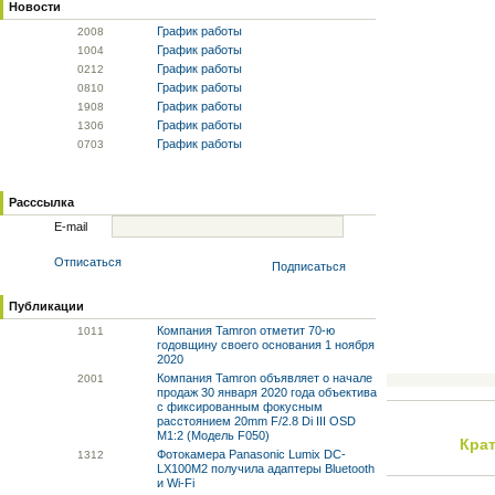
Новости
График работы
20
08
График работы
10
04
График работы
02
12
График работы
08
10
График работы
19
08
График работы
13
06
График работы
07
03
Расссылка
E-mail
Отписаться
Подписаться
Публикации
Компания Tamron отметит 70-ю
10
11
годовщину своего основания 1 ноября
2020
Компания Tamron объявляет о начале
20
01
продаж 30 января 2020 года объектива
с фиксированным фокусным
расстоянием 20mm F/2.8 Di III OSD
M1:2 (Модель F050)
Кра
Фотокамера Panasonic Lumix DC-
13
12
LX100M2 получила адаптеры Bluetooth
и Wi-Fi