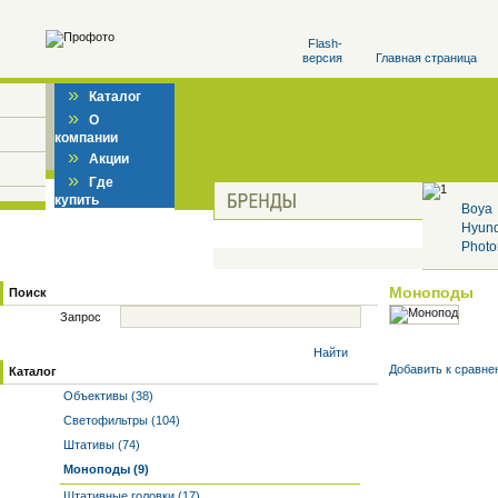
Flash-
версия
Главная страница
»
Каталог
»
О
компании
»
Акции
»
Где
купить
Boya
Hyun
Photo
Моноподы
Поиск
Запрос
Найти
Добавить к cравне
Каталог
Объективы (38)
Светофильтры (104)
Штативы (74)
Моноподы (9)
Штативные головки (17)