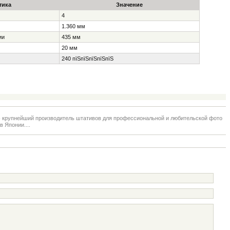
тика
Значение
4
1.360 мм
ии
435 мм
20 мм
240 пїЅпїЅпїЅпїЅпїЅ
- крупнейший производитель штативов для профессиональной и любительской фото
в Японии....