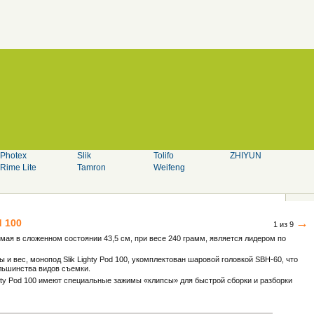
Photex
Slik
Tolifo
ZHIYUN
Rime Lite
Tamron
Weifeng
→
d 100
1 из 9
нимая в сложенном состоянии 43,5 см, при весе 240 грамм, является лидером по
и вес, монопод Slik Lighty Pod 100, укомплектован шаровой головкой SBH-60, что
льшинства видов съемки.
hty Pod 100 имеют специальные зажимы «клипсы» для быстрой сборки и разборки