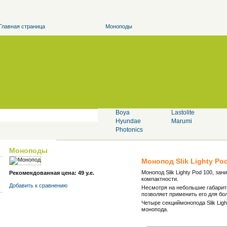
Главная страница
Моноподы
Boya
Lastolite
Hyundae
Marumi
Photonics
Моноподы
Монопод
Slik
Lighty Po
Монопод Slik Lighty Pod 100, за
Рекомендованная цена: 49 у.е.
компактности.
Добавить к cравнению
Несмотря на небольшие габариты 
позволяет применить его для бо
Четыре секциймонопода Slik Lig
монопода.