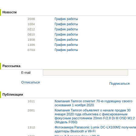
Новости
График работы
20
08
График работы
10
04
График работы
02
12
График работы
08
10
График работы
19
08
График работы
13
06
График работы
07
03
Расссылка
E-mail
Отписаться
Подписаться
Публикации
Компания Tamron отметит 70-ю годовщину своего
10
11
основания 1 ноября 2020
Компания Tamron объявляет о начале продаж 30
20
01
января 2020 года объектива с фиксированным
фокусным расстоянием 20mm F/2.8 Di III OSD M1:2
(Модель F050)
Фотокамера Panasonic Lumix DC-LX100M2 получила
13
12
адаптеры Bluetooth и Wi-Fi