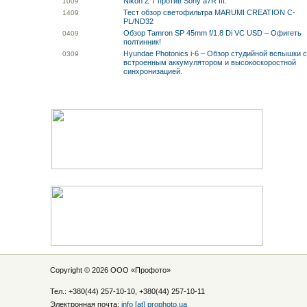
Nikon Z 7 против Sony a7R III.
10
09
Тест обзор светофильтра MARUMI CREATION C-
14
09
PL/ND32
Обзор Tamron SP 45mm f/1.8 Di VC USD – Офигеть
04
09
полтинник!
Hyundae Photonics i-6 – Обзор студийной вспышки 
03
09
встроенным аккумулятором и высокоскоростной
синхронизацией.
Copyright © 2026 ООО «
Профото
»
Тел.: +380(44) 257-10-10, +380(44) 257-10-11
Электронная почта:
info [at] prophoto.ua