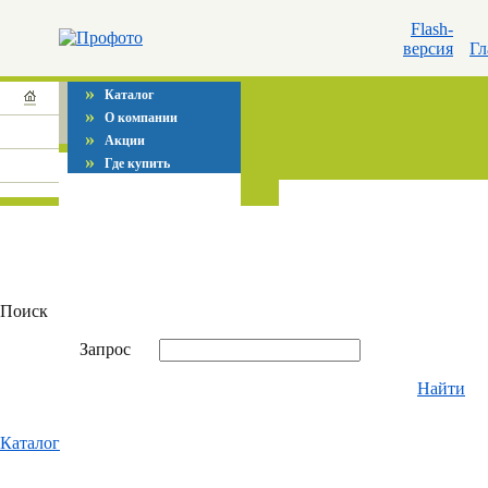
Flash-
версия
Гл
»
Каталог
»
О компании
»
Акции
»
Где купить
Поиск
Запрос
Найти
Каталог