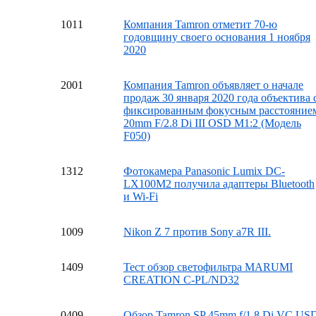
10
11
Компания Tamron отметит 70-ю
годовщину своего основания 1 ноября
2020
20
01
Компания Tamron объявляет о начале
продаж 30 января 2020 года объектива 
фиксированным фокусным расстояние
20mm F/2.8 Di III OSD M1:2 (Модель
F050)
13
12
Фотокамера Panasonic Lumix DC-
LX100M2 получила адаптеры Bluetooth
и Wi-Fi
10
09
Nikon Z 7 против Sony a7R III.
14
09
Тест обзор светофильтра MARUMI
CREATION C-PL/ND32
04
09
Обзор Tamron SP 45mm f/1.8 Di VC US