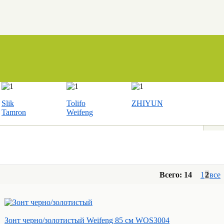
Slik
Tolifo
ZHIYUN
Tamron
Weifeng
Всего: 14
1
2
все
Зонт черно/золотистый Weifeng 85 см WOS3004