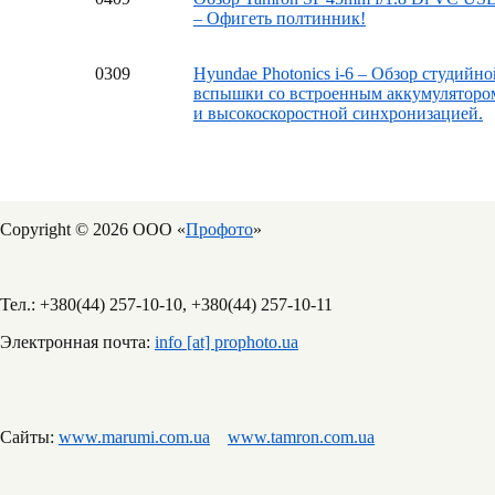
– Офигеть полтинник!
03
09
Hyundae Photonics i-6 – Обзор студийно
вспышки со встроенным аккумуляторо
и высокоскоростной синхронизацией.
Copyright © 2026 ООО «
Профото
»
Тел.: +380(44) 257-10-10, +380(44) 257-10-11
Электронная почта:
info [at] prophoto.ua
Сайты:
www.marumi.com.ua
www.tamron.com.ua