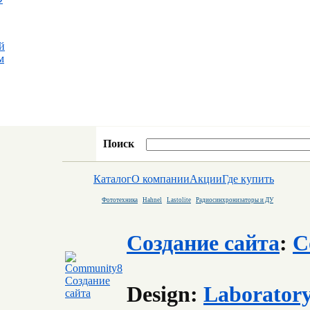
й
м
Поиск
Каталог
О компании
Акции
Где купить
Фототехника
Hahnel
Lastolite
Радиосинхронизаторы и ДУ
Создание сайта
:
C
Design:
Laborator