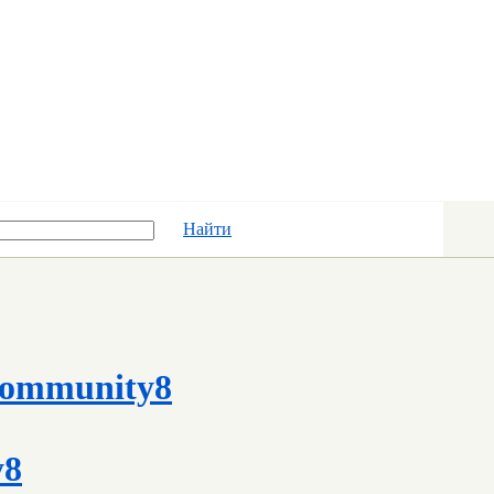
Найти
ommunity8
y8