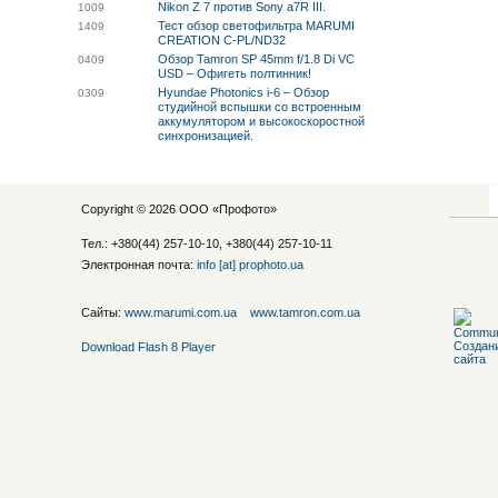
Nikon Z 7 против Sony a7R III.
10
09
Тест обзор светофильтра MARUMI
14
09
CREATION C-PL/ND32
Обзор Tamron SP 45mm f/1.8 Di VC
04
09
USD – Офигеть полтинник!
Hyundae Photonics i-6 – Обзор
03
09
студийной вспышки со встроенным
аккумулятором и высокоскоростной
синхронизацией.
Copyright © 2026 ООО «
Профото
»
Тел.: +380(44) 257-10-10, +380(44) 257-10-11
Электронная почта:
info [at] prophoto.ua
Сайты:
www.marumi.com.ua
www.tamron.com.ua
Download Flash 8 Player