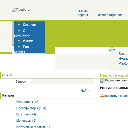
Flash-
версия
Главная страница
»
Каталог
»
О
компании
»
Акции
»
Где
купить
Boya
Hyun
Photo
Радиосинхро
Поиск
Запрос
Рекомендованная 
Найти
Каталог
Добавить к cрав
Объективы (38)
Светофильтры (104)
Штативы (74)
Моноподы (9)
Штативные головки (17)