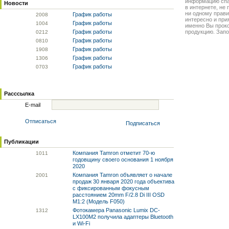
информацию спа
Новости
в интернете, не
ни одному прави
График работы
20
08
интересно и прия
График работы
10
04
именно Вы прок
График работы
продукцию. Запо
02
12
График работы
08
10
График работы
19
08
График работы
13
06
График работы
07
03
Расссылка
E-mail
Отписаться
Подписаться
Публикации
Компания Tamron отметит 70-ю
10
11
годовщину своего основания 1 ноября
2020
Компания Tamron объявляет о начале
20
01
продаж 30 января 2020 года объектива
с фиксированным фокусным
расстоянием 20mm F/2.8 Di III OSD
M1:2 (Модель F050)
Фотокамера Panasonic Lumix DC-
13
12
LX100M2 получила адаптеры Bluetooth
и Wi-Fi