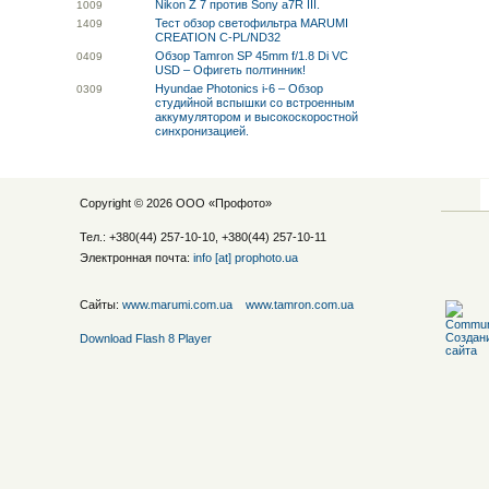
Nikon Z 7 против Sony a7R III.
10
09
Тест обзор светофильтра MARUMI
14
09
CREATION C-PL/ND32
Обзор Tamron SP 45mm f/1.8 Di VC
04
09
USD – Офигеть полтинник!
Hyundae Photonics i-6 – Обзор
03
09
студийной вспышки со встроенным
аккумулятором и высокоскоростной
синхронизацией.
Copyright © 2026 ООО «
Профото
»
Тел.: +380(44) 257-10-10, +380(44) 257-10-11
Электронная почта:
info [at] prophoto.ua
Сайты:
www.marumi.com.ua
www.tamron.com.ua
Download Flash 8 Player