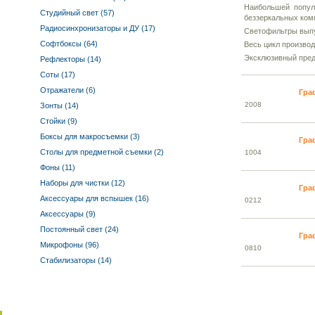
Наибольшей попул
Студийный свет (57)
беззеркальных ком
Радиосинхронизаторы и ДУ (17)
Светофильтры выпус
Софтбоксы (64)
Весь цикл произво
Эксклюзивный пред
Рефлекторы (14)
Соты (17)
Отражатели (6)
Гра
20
08
Зонты (14)
Стойки (9)
Боксы для макросъемки (3)
Гра
Столы для предметной съемки (2)
10
04
Фоны (11)
Наборы для чистки (12)
Гра
Аксессуары для вспышек (16)
02
12
Аксессуары (9)
Постоянный свет (24)
Гра
Микрофоны (96)
08
10
Стабилизаторы (14)