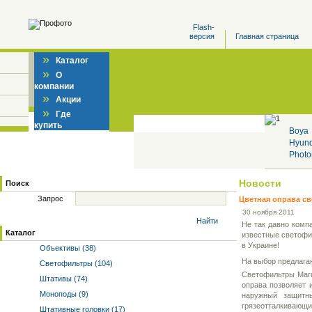
Flash-
версия
Главная страница
»
Каталог
»
О
компании
»
Акции
»
Где
купить
Boya
Hyun
Photo
Новости
Поиск
Запрос
Цветная оправа св
30 ноября 2011
Найти
Не так давно компа
Каталог
известные светофи
в Украине!
Объективы (38)
На выбор предлагаю
Светофильтры (104)
Светофильтры Maru
Штативы (74)
оправа позволяет 
Моноподы (9)
наружный защитн
грязеотталкивающ
Штативные головки (17)