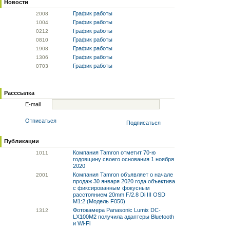
Новости
График работы
20
08
График работы
10
04
График работы
02
12
График работы
08
10
График работы
19
08
График работы
13
06
График работы
07
03
Расссылка
E-mail
Отписаться
Подписаться
Публикации
Компания Tamron отметит 70-ю
10
11
годовщину своего основания 1 ноября
2020
Компания Tamron объявляет о начале
20
01
продаж 30 января 2020 года объектива
с фиксированным фокусным
расстоянием 20mm F/2.8 Di III OSD
M1:2 (Модель F050)
Фотокамера Panasonic Lumix DC-
13
12
LX100M2 получила адаптеры Bluetooth
и Wi-Fi