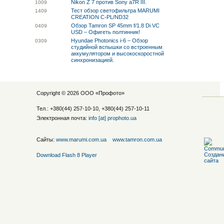
Nikon Z 7 против Sony a7R III.
10
09
Тест обзор светофильтра MARUMI
14
09
CREATION C-PL/ND32
Обзор Tamron SP 45mm f/1.8 Di VC
04
09
USD – Офигеть полтинник!
Hyundae Photonics i-6 – Обзор
03
09
студийной вспышки со встроенным
аккумулятором и высокоскоростной
синхронизацией.
Copyright © 2026 ООО «
Профото
»
Тел.: +380(44) 257-10-10, +380(44) 257-10-11
Электронная почта:
info [at] prophoto.ua
Сайты:
www.marumi.com.ua
www.tamron.com.ua
Download Flash 8 Player