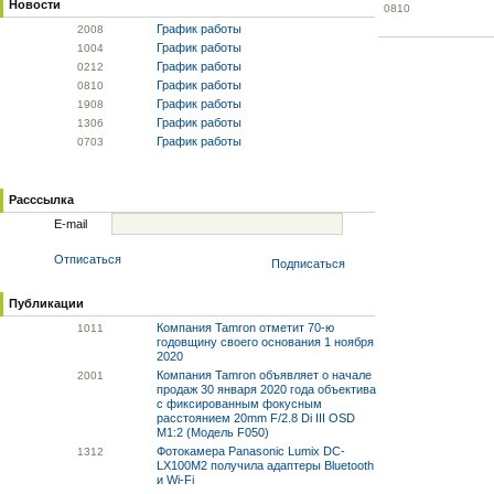
Новости
08
10
График работы
20
08
График работы
10
04
График работы
02
12
График работы
08
10
График работы
19
08
График работы
13
06
График работы
07
03
Расссылка
E-mail
Отписаться
Подписаться
Публикации
Компания Tamron отметит 70-ю
10
11
годовщину своего основания 1 ноября
2020
Компания Tamron объявляет о начале
20
01
продаж 30 января 2020 года объектива
с фиксированным фокусным
расстоянием 20mm F/2.8 Di III OSD
M1:2 (Модель F050)
Фотокамера Panasonic Lumix DC-
13
12
LX100M2 получила адаптеры Bluetooth
и Wi-Fi