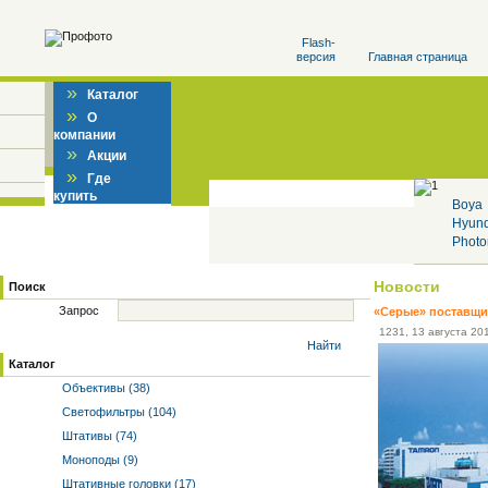
Flash-
версия
Главная страница
»
Каталог
»
О
компании
»
Акции
»
Где
купить
Boya
Hyun
Photo
Новости
Поиск
Запрос
«Серые» поставщик
12
31
, 13 августа 20
Найти
Каталог
Объективы (38)
Светофильтры (104)
Штативы (74)
Моноподы (9)
Штативные головки (17)