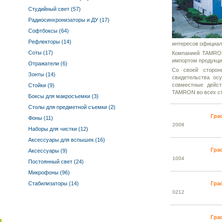
Студийный свет (57)
Радиосинхронизаторы и ДУ (17)
Софтбоксы (64)
Рефлекторы (14)
интересов официал
Соты (17)
Компанией TAMRON
импортом продукции
Отражатели (6)
Со своей сторон
Зонты (14)
свидетельства ос
совместные дейст
Стойки (9)
TAMRON во всех стр
Боксы для макросъемки (3)
Столы для предметной съемки (2)
Гра
Фоны (11)
20
08
Наборы для чистки (12)
Аксессуары для вспышек (16)
Гра
Аксессуары (9)
10
04
Постоянный свет (24)
Микрофоны (96)
Стабилизаторы (14)
Гра
02
12
Гра