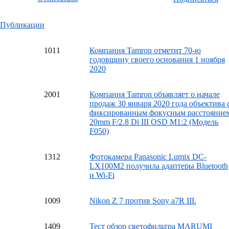
Публикации
10
11
Компания Tamron отметит 70-ю
годовщину своего основания 1 ноября
2020
20
01
Компания Tamron объявляет о начале
продаж 30 января 2020 года объектива 
фиксированным фокусным расстояние
20mm F/2.8 Di III OSD M1:2 (Модель
F050)
13
12
Фотокамера Panasonic Lumix DC-
LX100M2 получила адаптеры Bluetooth
и Wi-Fi
10
09
Nikon Z 7 против Sony a7R III.
14
09
Тест обзор светофильтра MARUMI