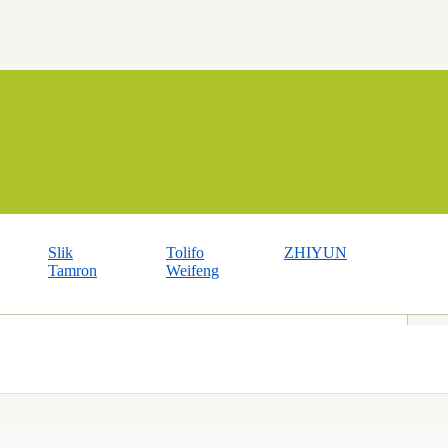
Slik
Tolifo
ZHIYUN
Tamron
Weifeng