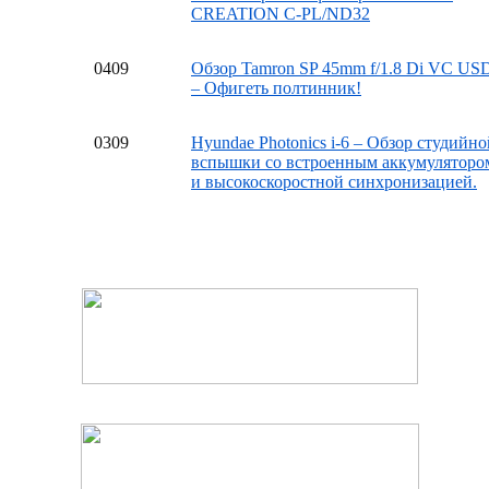
CREATION C-PL/ND32
04
09
Обзор Tamron SP 45mm f/1.8 Di VC US
– Офигеть полтинник!
03
09
Hyundae Photonics i-6 – Обзор студийно
вспышки со встроенным аккумуляторо
и высокоскоростной синхронизацией.