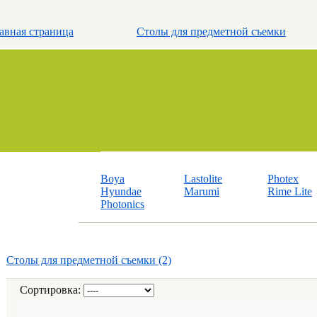
авная страница
Столы для предметной съемки
Boya
Lastolite
Photex
Hyundae
Marumi
Rime Lite
Photonics
Столы для предметной съемки (2)
Сортировка: