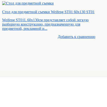
Стол для предметной съемки Weifeng ST01 60х130 ST01
Weifeng ST01L 60x130cм представляет собой легкую
разборную конструкцию, предназначенную для
предметной, рекламной и...
Добавить к cравнению