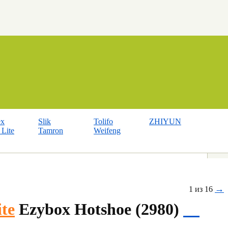
ex
Slik
Tolifo
ZHIYUN
Lite
Tamron
Weifeng
→
1 из 16
ite
Ezybox Hotshoe (2980)