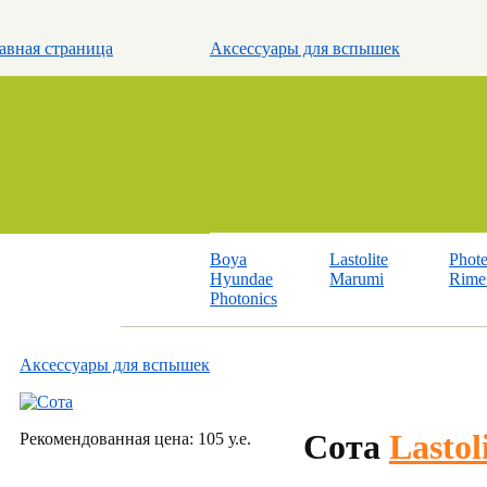
авная страница
Аксессуары для вспышек
Boya
Lastolite
Phot
Hyundae
Marumi
Rime 
Photonics
Аксессуары для вспышек
Сота
Lastol
Рекомендованная цена: 105 у.е.