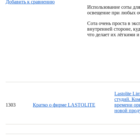
Добавить к cравнению
Использование соты для 
освещение при любых о
Сота очень проста в эк
внутренней стороне, ку
что делает их лёгкими 
Lastolite L
студий. Ком
13
03
Кратко о фирме LASTOLITE
времени ори
новой проду