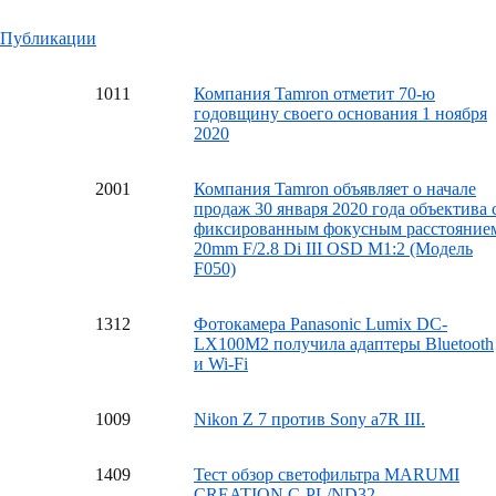
Публикации
10
11
Компания Tamron отметит 70-ю
годовщину своего основания 1 ноября
2020
20
01
Компания Tamron объявляет о начале
продаж 30 января 2020 года объектива 
фиксированным фокусным расстояние
20mm F/2.8 Di III OSD M1:2 (Модель
F050)
13
12
Фотокамера Panasonic Lumix DC-
LX100M2 получила адаптеры Bluetooth
и Wi-Fi
10
09
Nikon Z 7 против Sony a7R III.
14
09
Тест обзор светофильтра MARUMI
CREATION C-PL/ND32