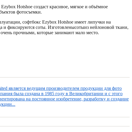
Ezybox Hotshoe создаст красивое, мягкое и объёмное
бъектов фотосъемки.
сплуатации, софтбокс Ezybox Hotshoe имеет липучки на
да и фиксируются соты. Изготовленысотыиз нейлоновой ткани,
и очень прочными, которые занимают мало место.
imited является ведущим производителем продукции для фото
пания была создана в 1985 году в Великобритании и с этого
ентирована на постоянное изобретение, разработку и создание
кции...